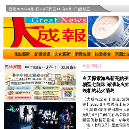
西元2026年8月7日 (中華民國115年8月7日)星期五
焦點新聞
影視娛樂
文化藝術
消費生活
旅遊美食
宗廟之
｜
｜
｜
｜
｜
焦點新聞
即時新聞：
白天探索海島新亮點夜
朝聖七龍珠 澎湖花火
晚相約花火菊島
【大成報記者于郁金/澎
導】2026澎湖國際海上花
「七龍珠Z澎湖夏日花火大
於8月4日(二)晚間在馬公觀
園區倒數精彩登場；今年
一場《七龍珠Z》星空電影