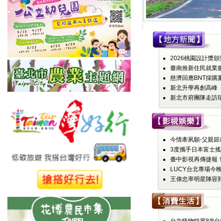
2026桃園設計獎頒
臺南推新住民就業服務
慈濟回應BNT採購
新北升學再創高峰 
新北市府團隊走訪瑞
今情牽夙願-父親節感
3度攜手日本富士搖
臺中影視再傳捷報！
LUCY台北專場今晚
王偉忠率明星陣容到