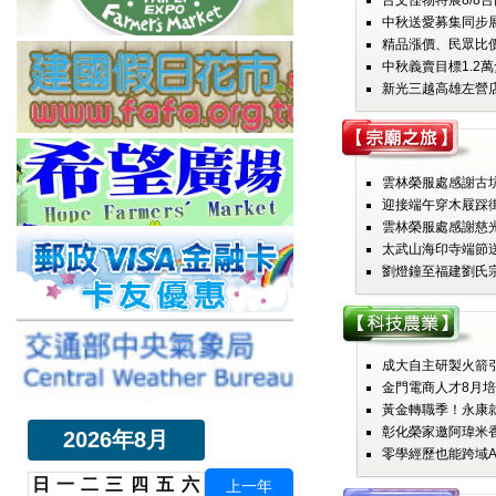
台文怪物特展8/8台
中秋送愛募集同步展
精品漲價、民眾比價！
中秋義賣目標1.2萬
新光三越高雄左營店
雲林榮服處感謝古坑
迎接端午穿木屐踩街
雲林榮服處感謝慈光
太武山海印寺端節送暖
劉燈鐘至福建劉氏宗
成大自主研製火箭引
金門電商人才8月培
黃金轉職季！永康就業
彰化榮家邀阿瑋米香
2026年8月
零學經歷也能跨域AI
日
一
二
三
四
五
六
上一年