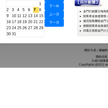
1
下一年
2
3
4
5
6
7
8
金門行銷夏日海島觀
上一月
9
10
11
12
13
14
15
陸客來金旅遊發燒 
逾百陸客團抵金門 
16
17
18
19
20
21
22
下一月
推動陸客來金旅遊熱
23
24
25
26
27
28
29
邱垂正視察金門小三
30
31