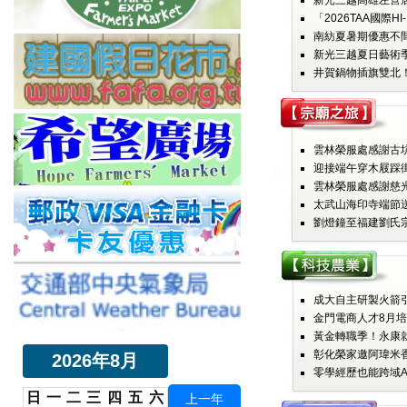
新光三越高雄左營店
「2026TAA國際HI
南紡夏暑期優惠不間斷
新光三越夏日藝術季
井賀鍋物插旗雙北！
雲林榮服處感謝古坑
迎接端午穿木屐踩街
雲林榮服處感謝慈光
太武山海印寺端節送暖
劉燈鐘至福建劉氏宗
成大自主研製火箭引
金門電商人才8月培
黃金轉職季！永康就業
彰化榮家邀阿瑋米香
2026年8月
零學經歷也能跨域AI
日
一
二
三
四
五
六
上一年