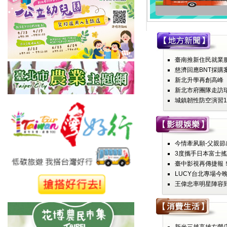
臺南推新住民就業服務
慈濟回應BNT採購
新北升學再創高峰 
新北市府團隊走訪瑞
城鎮韌性防空演習1
今情牽夙願-父親節感
3度攜手日本富士搖
臺中影視再傳捷報！
LUCY台北專場今晚
王偉忠率明星陣容到