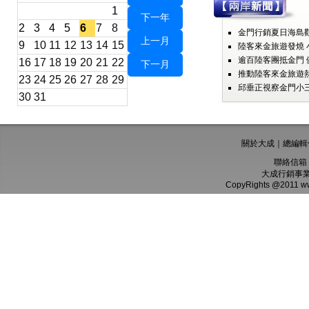
1
下一年
2
3
4
5
6
7
8
金門行銷夏日海島觀
上一月
9
10
11
12
13
14
15
陸客來金旅遊發燒 
逾百陸客團抵金門 
16
17
18
19
20
21
22
下一月
推動陸客來金旅遊熱
23
24
25
26
27
28
29
邱垂正視察金門小三
30
31