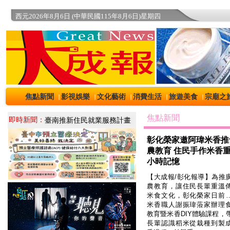
西元2026年8月6日 (中華民國115年8月6日)星期四
焦點新聞
影視娛樂
文化藝術
消費生活
旅遊美食
宗廟之
｜
｜
｜
｜
｜
焦點新聞
即時新聞：
彰化榮家邀阿瑋米香推
農教育 住民手作米香
小時記憶
【大成報/彰化報導】為推
農教育，讓住民長輩重溫
米食文化，彰化榮家日前
米香職人謝振瑋蒞家辦理
教育暨米香DIY體驗課程，
長輩認識稻米從栽種到製