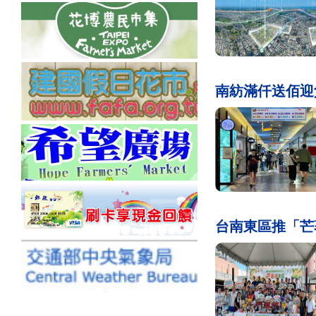
南紡滿仟送佰迎
台南東區推「芒