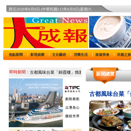
西元2026年8月8日 (中華民國115年8月8日)星期六
焦點新聞
影視娛樂
文化藝術
消費生活
旅遊美食
宗廟之
｜
｜
｜
｜
｜
即時新聞：
新聞總覽
古都風味台菜「