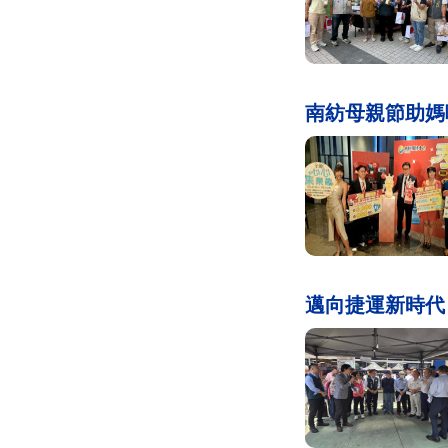
南紡母親節助媽
邁向捷運新時代