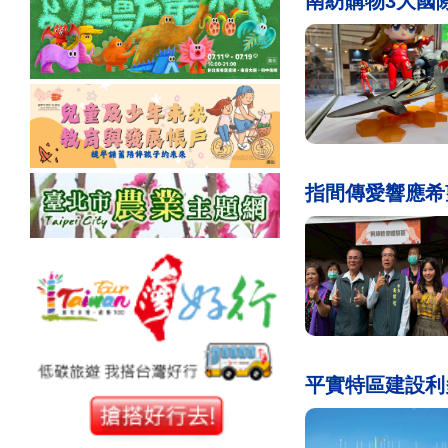
南紡購物3大國
指間傳愛響應希
平實特區建設利