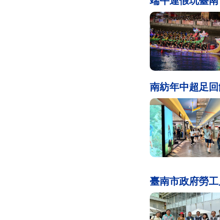
端午連假玩臺南
南紡年中超足回
臺南市政府勞工