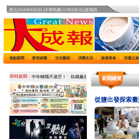
西元2026年8月6日 (中華民國115年8月6日)星期四
焦點新聞
影視娛樂
文化藝術
消費生活
旅遊美食
宗廟之
｜
｜
｜
｜
｜
即時新聞：
新聞總覽
從鹽出發探索臺