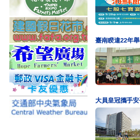
臺南睽違22年
大員皇冠攜手安