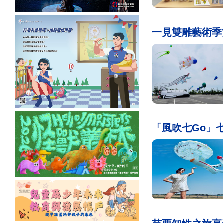
一見雙雕藝術季
「風吹七Go」