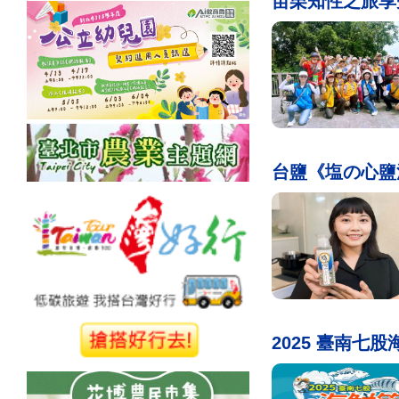
苗栗知性之旅享
台鹽《塩の心鹽
2025 臺南七股