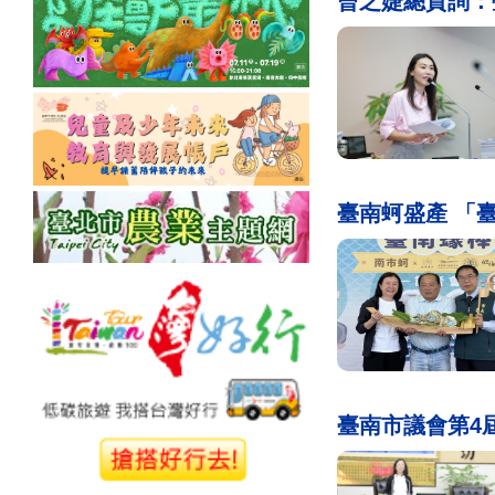
曾之婕總質詢：
臺南蚵盛產 「
臺南市議會第4