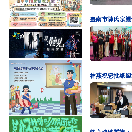
臺南市陳氏宗親
林燕祝怒批紙錢