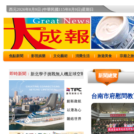
西元2026年8月9日 (中華民國115年8月9日)星期日
焦點新聞
影視娛樂
文化藝術
消費生活
旅遊美食
宗廟之
｜
｜
｜
｜
｜
即時新聞：
新聞總覽
台南市府慰問教