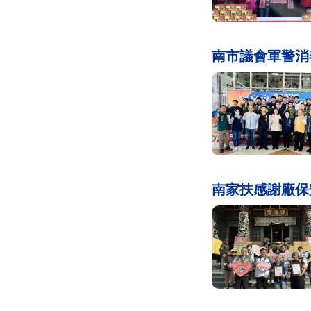
南市議會軍警消
南家扶感謝廠保