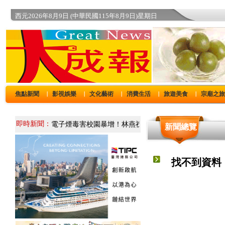
西元2026年8月9日 (中華民國115年8月9日)星期日
焦點新聞
影視娛樂
文化藝術
消費生活
旅遊美食
宗廟之
｜
｜
｜
｜
｜
即時新聞：
新聞總覽
找不到資料