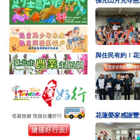
佛光山月光寺慈
與住民有約！
花蓮榮家感謝豐