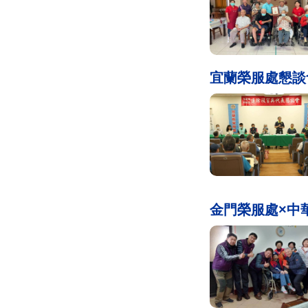
宜蘭榮服處懇談
金門榮服處×中