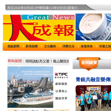
西元2026年8月8日 (中華民國115年8月8日)星期六
焦點新聞
影視娛樂
文化藝術
消費生活
旅遊美食
宗廟之
｜
｜
｜
｜
｜
即時新聞：
新聞總覽
青銀共融音樂傳