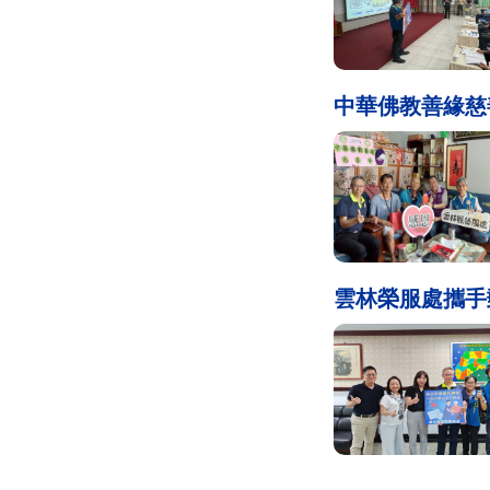
中華佛教善緣慈
雲林榮服處攜手