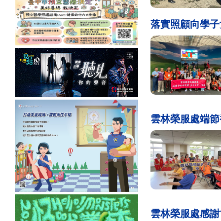
落實照顧向學子
雲林榮服處端節
雲林榮服處感謝