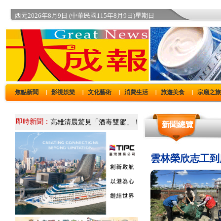
西元2026年8月9日 (中華民國115年8月9日)星期日
焦點新聞
影視娛樂
文化藝術
消費生活
旅遊美食
宗廟之
｜
｜
｜
｜
｜
即時新聞：
新聞總覽
雲林榮欣志工到