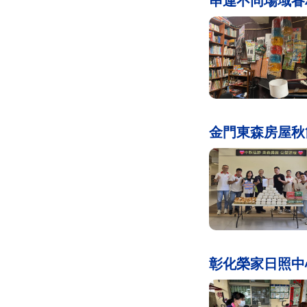
串連不同場域眷
金門東森房屋秋
彰化榮家日照中