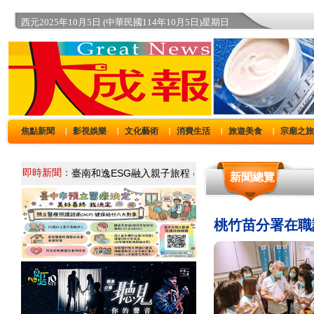
西元2025年10月5日 (中華民國114年10月5日)星期日
焦點新聞
影視娛樂
文化藝術
消費生活
旅遊美食
宗廟之
｜
｜
｜
｜
｜
即時新聞：
新聞總覽
桃竹苗分署在職