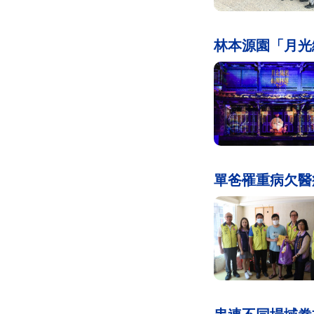
林本源園「月光
單爸罹重病欠醫