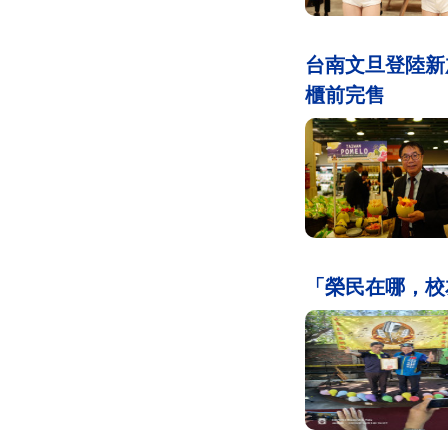
台南文旦登陸新
櫃前完售
「榮民在哪，校