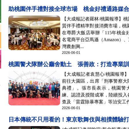
助桃園伴手禮對接全球市場 桃金好禮通路媒
【大成報記者羅林/桃園報導】
質伴手禮精準對接消費市場，桃園
在尊爵大飯店舉辦「115年桃
名電商平台亞馬遜（Amazon）、頂
灣農創興...
2026-06-01
桃園警犬隊辦公廳舍動土 張善政：打造專業
【大成報記者袁慧心/桃園報導
前往大園區，出席「刑事警察大
典禮」。張市長表示，桃園警犬
練、認證及授階成軍，陸續投入
查及「雷霆除暴專案」等治安工作.
2026-06-01
日本傳統不只用看的！東京歌舞伎與相撲體驗