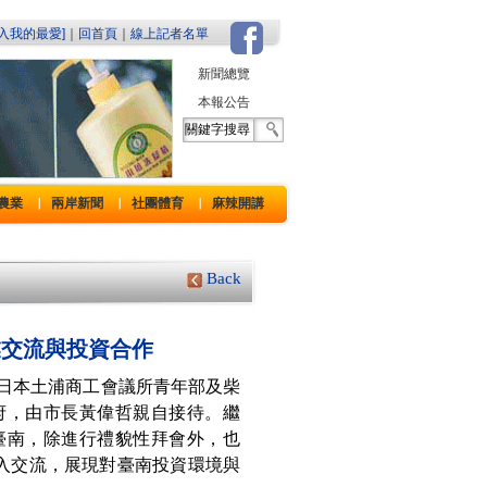
加入我的最愛]
｜
回首頁
｜
線上記者名單
新聞總覽
本報公告
農業
兩岸新聞
社團體育
麻辣開講
｜
｜
｜
Back
業交流與投資合作
】日本土浦商工會議所青年部及柴
府，由市長黃偉哲親自接待。繼
臺南，除進行禮貌性拜會外，也
入交流，展現對臺南投資環境與