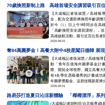
70歲換照新制上路 高雄首場安全講習吸引百
【大成報記者張淑慧／高雄報
全，配合交通部將換照年齡調整
於今（1）日上午9時同步在高
「高齡換照安全講習課程」，並
高雄啟航活動，吸引近百位長者熱情
2026-06-01
奪84萬圓夢金！高餐大附中4校星闖日德韓 展
【大成報記者張淑慧／高雄報導
動「青年百億海外圓夢基金計
際、開拓全球視野。國立高餐大
有4名學生憑藉優秀的計畫成功
年圓夢獎勵金。這群技職新星將分別
2026-06-01
路易莎打造夏日沁涼新體驗 「椰椰漂浮」系
(大成報記者胡昀瑄/台北報導)路