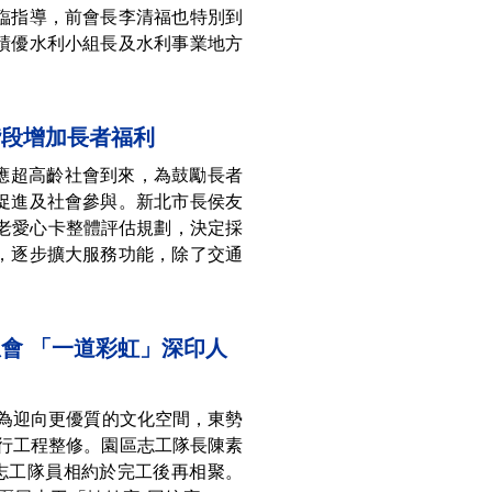
臨指導，前會長李清福也特別到
績優水利小組長及水利事業地方
階段增加長者福利
因應超高齡社會到來，為鼓勵長者
促進及社會參與。新北市長侯友
敬老愛心卡整體評估規劃，決定採
，逐步擴大服務功能，除了交通
會 「一道彩虹」深印人
】為迎向更優質的文化空間，東勢
進行工程整修。園區志工隊長陳素
，志工隊員相約於完工後再相聚。