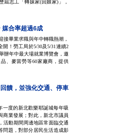
歷屆志工「轉妹家(回娘家)」，
 媒合率超過6成
】迎接畢業求職與年中轉職熱潮，
！勞工局於5/30及5/31連續2
大舉辦年中最大場就業博覽會，邀
品、麥當勞等60家廠商，提供
民回饋，並強化交通、停車
一年一度的新北歡樂耶誕城每年吸
與商業發展；對此，新北市議員
示，活動期間周邊地區常面臨交通
等問題，對部分居民生活造成影