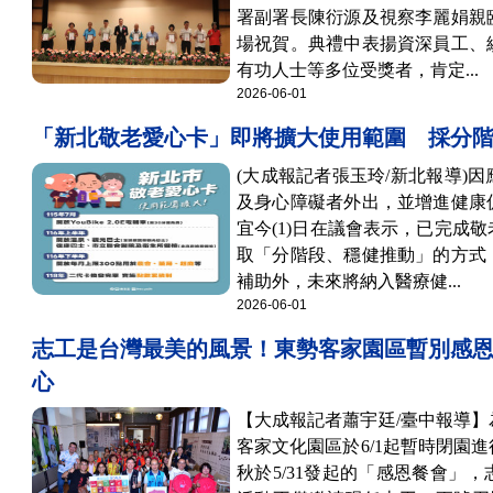
署副署長陳衍源及視察李麗娟親
場祝賀。典禮中表揚資深員工、
有功人士等多位受獎者，肯定...
2026-06-01
「新北敬老愛心卡」即將擴大使用範圍 採分
(大成報記者張玉玲/新北報導)
及身心障礙者外出，並增進健康
宜今(1)日在議會表示，已完成
取「分階段、穩健推動」的方式
補助外，未來將納入醫療健...
2026-06-01
志工是台灣最美的風景！東勢客家園區暫別感恩
心
【大成報記者蕭宇廷/臺中報導
客家文化園區於6/1起暫時閉園
秋於5/31發起的「感恩餐會」