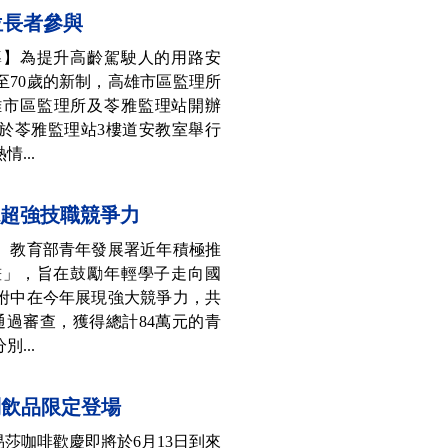
位長者參與
導】為提升高齡駕駛人的用路安
至70歲的新制，高雄市區監理所
雄市區監理所及苓雅監理站開辦
於苓雅監理站3樓道安教室舉行
...
現超強技職競爭力
】教育部青年發展署近年積極推
畫」，旨在鼓勵年輕學子走向國
附中在今年展現強大競爭力，共
通過審查，獲得總計84萬元的青
...
列飲品限定登場
易莎咖啡歡慶即將於6月13日到來