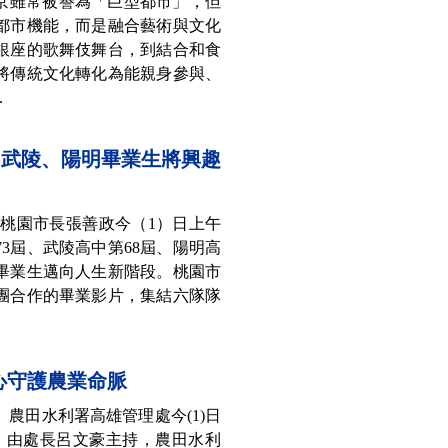
東京雖常被譽為「巨型都市」，但
都市機能，而是融合藝術與文化
銀座的歌舞伎舞台，到結合和食
將傳統文化轉化為能親身參與、
.
、武陵、陽明畢業生將興趣
】桃園市長張善政今（1）日上午
3屆、武陵高中第68屆、陽明高
校畢業生邁向人生新階段。桃園市
團合作的畢業影片，集結六隊隊
心守護農業命脈
農田水利署高雄管理處今(1)日
禮，由處長呂文豪主持，農田水利