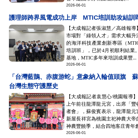
2026-06-01
護理師跨界風電成功上岸 MTIC培訓助攻結訓
【大成報記者張淑慧／高雄報導
市場對「綠領人才」需求大幅升
的海洋科技產業創新專區（MT
培訓班」，已於4月初順利結業
基地，MTIC多年來培訓成果豐...
2026-06-01
「台灣藍鵲、赤腹游蛇」意象納入輪值頭旗 
台灣生態守護歷史
【大成報記者袁慧心/桃園報導
上午前往龍潭龍元宮，出席「豐
者會」，蘇俊賓表示，龍潭龍元
新屋長祥宮為桃園主祀神農大帝
神農豐饒季，結合四地客庄青年創.
2026-06-01