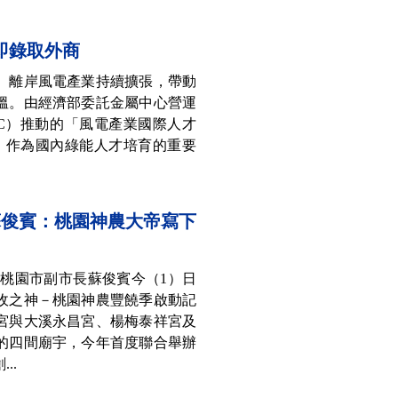
即錄取外商
】離岸風電產業持續擴張，帶動
溫。由經濟部委託金屬中心營運
IC）推動的「風電產業國際人才
。作為國內綠能人才培育的重要
蘇俊賓：桃園神農大帝寫下
】桃園市副市長蘇俊賓今（1）日
收之神－桃園神農豐饒季啟動記
宮與大溪永昌宮、楊梅泰祥宮及
的四間廟宇，今年首度聯合舉辦
..