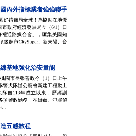
合國內外指標業者強強聯手
桃園好禮佈局全球！為協助在地優
市政府經濟發展局今（6/1）日
金好禮通路媒合會」，匯集美國知
級超市CitySuper、新東陽、台
訓練基地強化治安量能
】桃園市長張善政今（1）日上午
隊警犬隊辦公廳舍新建工程動土
隊自113年成立以來，歷經訓
各項警政勤務，在緝毒、犯罪偵
..
打造五感旅程