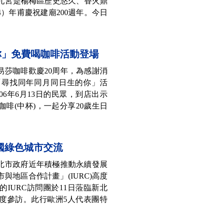
元宮是楊梅區歷史悠久、香火鼎
4）年甫慶祝建廟200週年。今日
你」免費喝咖啡活動登場
路易莎咖啡歡慶20周年，為感謝消
「尋找同年同月同日生的你」活
06年6月13日的民眾，到店出示
啡(中杯)，一起分享20歲生日
國綠色城市交流
新北市政府近年積極推動永續發展
與地區合作計畫」(IURC)高度
IURC訪問團於11日蒞臨新北
度參訪。此行歐洲5人代表團特