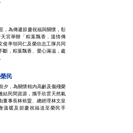
.
將至，為傳遞節慶祝福與關懷，彰
贊天宮舉辦「粽葉飄香．溫情傳
文俊率領同仁及榮欣志工隊共同
不斷，粽葉飄香、愛心滿溢，處
.
勢榮民
節前夕，為關懷轄內高齡及傷殘榮
連結民間資源，攜手欣雲天然氣
由董事長林裕盟、總經理林文皇
會溫暖及節慶祝福送至榮民手