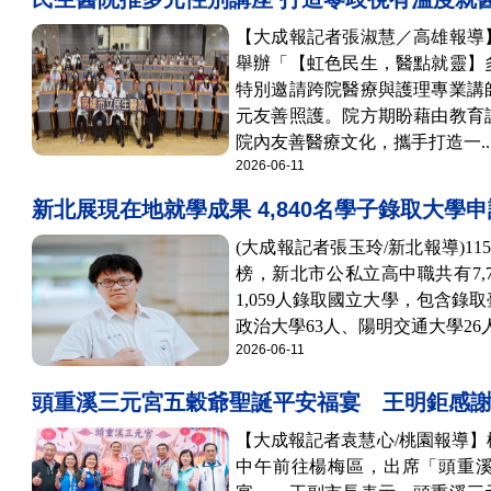
【大成報記者張淑慧／高雄報導】
舉辦「【虹色民生，醫點就靈】
特別邀請跨院醫療與護理專業講
元友善照護。院方期盼藉由教育
院內友善醫療文化，攜手打造一..
2026-06-11
新北展現在地就學成果 4,840名學子錄取大學
(大成報記者張玉玲/新北報導)11
榜，新北市公私立高中職共有7,7
1,059人錄取國立大學，包含錄
政治大學63人、陽明交通大學26人
2026-06-11
頭重溪三元宮五穀爺聖誕平安福宴 王明鉅感
【大成報記者袁慧心/桃園報導】
中午前往楊梅區，出席「頭重