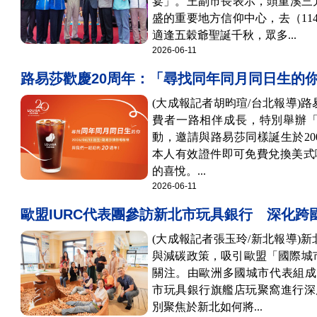
宴」。王副市長表示，頭重溪三
盛的重要地方信仰中心，去（11
適逢五穀爺聖誕千秋，眾多...
2026-06-11
路易莎歡慶20周年：「尋找同年同月同日生的
(大成報記者胡昀瑄/台北報導)
費者一路相伴成長，特別舉辦
動，邀請與路易莎同樣誕生於20
本人有效證件即可免費兌換美式咖
的喜悅。...
2026-06-11
歐盟IURC代表團參訪新北市玩具銀行 深化跨
(大成報記者張玉玲/新北報導)
與減碳政策，吸引歐盟「國際城市
關注。由歐洲多國城市代表組成的
市玩具銀行旗艦店玩聚窩進行深
別聚焦於新北如何將...