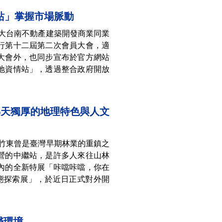
站」掌握市場脈動
】大台南不動產建築開發商業同業
舉行第十二屆第二次會員大會，適
員大會外，也同步宣布於官方網站
地資情站」，透過整合政府開放
得天獨厚的地理特色與人文
】竹東曾是臺灣早期林業的重鎮之
營的中繼站，是許多人來往山林
內的全新特展「咔噹咔噹，你在
－林業生態探索展」，於近日正式對外開
醫環境