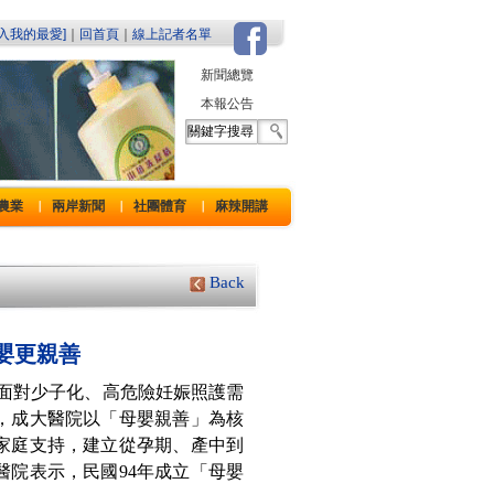
加入我的最愛]
｜
回首頁
｜
線上記者名單
新聞總覽
本報公告
農業
兩岸新聞
社團體育
麻辣開講
｜
｜
｜
Back
嬰更親善
】面對少子化、高危險妊娠照護需
，成大醫院以「母嬰親善」為核
家庭支持，建立從孕期、產中到
醫院表示，民國94年成立「母嬰