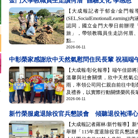
金門大學教職員生走讀何厝 體驗文化 學感恩
【大成報記者于郁金/金門報
(SEL,SocialEmotionalLe
認同，國立金門大學日前辦理「2
旅」，帶領教職員生走訪何厝
點...
2026-06-11
中彰榮家感謝欣中天然氣慰問住民長輩 祝福端
【大成報/彰化報導】端午佳節
溫馨與社會關懷，欣中天然氣公
雨，率領公司同仁親自前往中彰
及禮券，以實際行動關懷榮民長輩
2026-06-11
新竹榮服處退除役官兵懇談會 傾聽退役袍澤
【大成報記者羅林/新竹報導】
舉辦「115年度退除役官兵懇