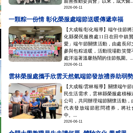
親善推動委員會」以來，成大醫..
2026-06-11
一顆粽一份情 彰化榮服處端節送暖傳遞幸福
【大成報/彰化報導】端午佳節
化縣榮民服務處11日在田中鎮
愛」端午節關懷活動，由處長邱
參與包粽送暖，活動現場歡笑聲
處洋溢著溫馨熱鬧的佳節氛圍。..
2026-06-11
雲林榮服處攜手欣雲天然氣端節發放禮券助弱
【大成報/雲林報導】關懷端午
民生活需求，雲林縣榮服處積極
公司，共同辦理端節關懷活動，
代表發放端節慰問禮券，將社
中。...
2026-06-11