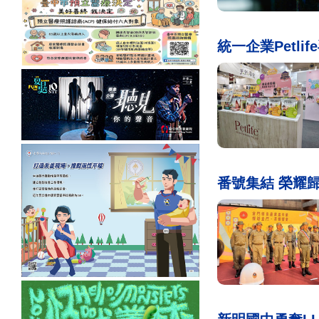
統一企業Petl
番號集結 榮耀