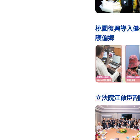
桃園復興導入健
護偏鄉
立法院江啟臣副