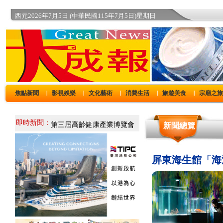
西元2026年7月5日 (中華民國115年7月5日)星期日
焦點新聞
影視娛樂
文化藝術
消費生活
旅遊美食
宗廟之
｜
｜
｜
｜
｜
即時新聞：
新聞總覽
屏東海生館「海