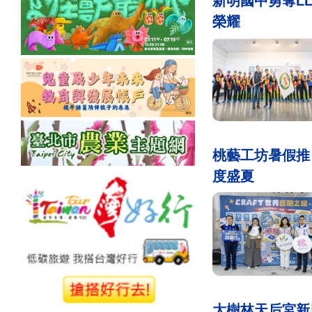
新明國中勇奪L
榮耀
桃藝工坊暑假推
度盛夏
大樹林天后宮新