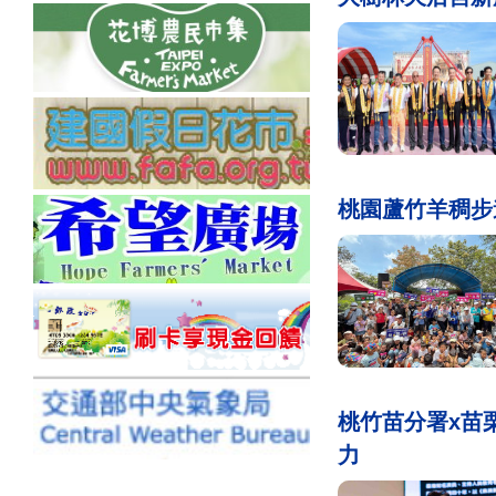
桃園蘆竹羊稠步
桃竹苗分署x苗
力