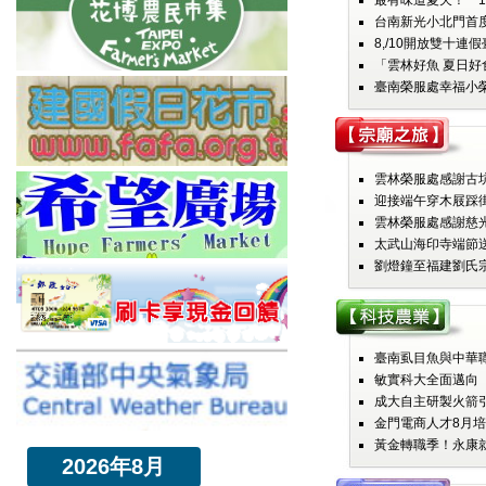
最有味道夏天！ 11
台南新光小北門首度
8,/10開放雙十連假
「雲林好魚 夏日好
臺南榮服處幸福小榮
雲林榮服處感謝古坑
迎接端午穿木屐踩街
雲林榮服處感謝慈光
太武山海印寺端節送暖
劉燈鐘至福建劉氏宗
臺南虱目魚與中華職
敏實科大全面邁向「AI 
成大自主研製火箭引
金門電商人才8月培
黃金轉職季！永康就業
2026年8月