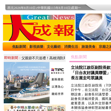
西元2026年8月10日 (中華民國115年8月10日)星期一
焦點新聞
影視娛樂
文化藝術
消費生活
旅遊美食
宗廟之
｜
｜
｜
｜
｜
焦點新聞
即時新聞：
立法院江啟臣副院長款
「日台友好議員聯盟」
長古屋圭司眾議員
立法院江啟臣副院長（7/2
日中午，在立法院「台日
聯誼會」副會長邱議瑩委
副會長洪毓祥委員、國民
建賓委員，以及外交部臺
本關係協會林郁慧副秘書