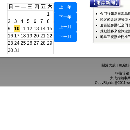
日
一
二
三
四
五
六
上一年
1
金門行銷夏日海島觀
下一年
陸客來金旅遊發燒 
2
3
4
5
6
7
8
逾百陸客團抵金門 
上一月
9
10
11
12
13
14
15
推動陸客來金旅遊熱
16
17
18
19
20
21
22
下一月
邱垂正視察金門小三
23
24
25
26
27
28
29
30
31