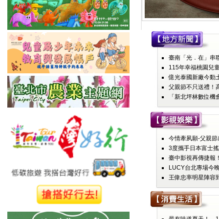
臺南「光．在」串聯
115年幸福桃園兒童
億光泰國新廠今動土
父親節不只送禮！高
「新北坪林數位機會
今情牽夙願-父親節感
3度攜手日本富士搖
臺中影視再傳捷報！
LUCY台北專場今晚
王偉忠率明星陣容到