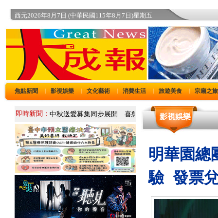
西元2026年8月7日 (中華民國115年8月7日)星期五
焦點新聞
影視娛樂
文化藝術
消費生活
旅遊美食
宗廟之
｜
｜
｜
｜
｜
即時新聞：
影視娛樂
明華園總團
驗 發票