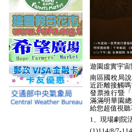
遊園虛實宇宙
南區國稅局說
近距離接觸嗎
發票推行暨「
滿滿明華園總
給您超值視聽
1、現場劇院活動(
(1)114/8