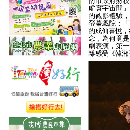
南市政府財稅
虛實宇宙間』
的觀影體驗，
螢幕戲院；「
的成仙喜悅，
念，為何竟是
劇表演，第一
離感受《韓湘