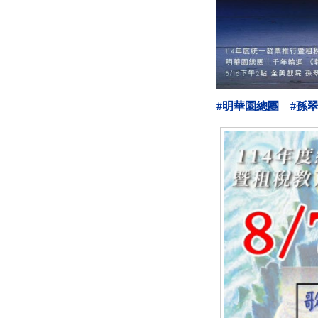
#明華園總團
#孫