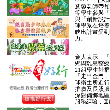
【大
2024-11-28
薏蓉老師帶領
等學生參與「
與「創新設計
理學系在培養
映出計畫受到
力。
金大表示，「
鄉與離島醫療
21組學生社
「走出金門，
球衛生所進行
推廣及長照服
深對偏鄉地區
服務經驗，回