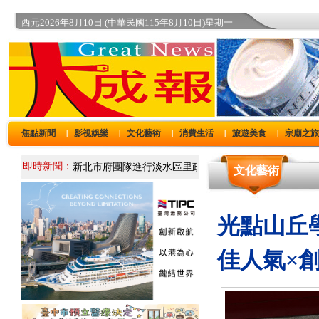
西元2026年8月10日 (中華民國115年8月10日)星期一
焦點新聞
影視娛樂
文化藝術
消費生活
旅遊美食
宗廟之
｜
｜
｜
｜
｜
即時新聞：
文化藝術
光點山丘
佳人氣×