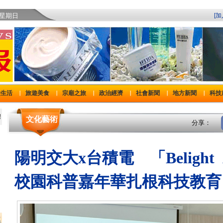
)星期日
[
費生活
旅遊美食
宗廟之旅
政治經濟
社會新聞
地方新聞
科技
｜
｜
｜
｜
｜
｜
文化藝術
分享：
陽明交大x台積電 「Belight
校園科普嘉年華扎根科技教育