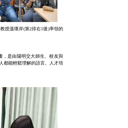
授溫瓌岸(第2排右1後)率領的
）
tor)的計畫，是由陽明交大師生、校友與
人都能輕鬆理解的語言。人才培