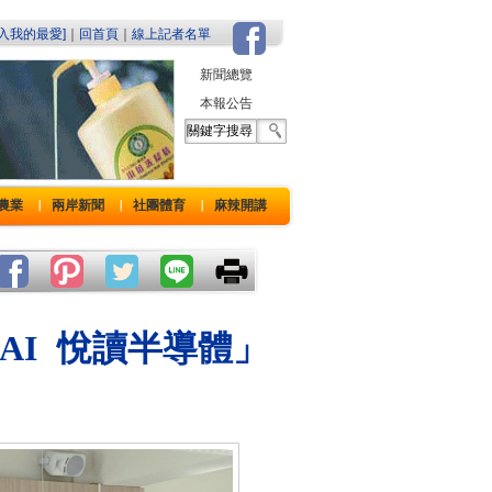
加入我的最愛]
｜
回首頁
｜
線上記者名單
新聞總覽
本報公告
農業
兩岸新聞
社團體育
麻辣開講
｜
｜
｜
 AI 悅讀半導體」