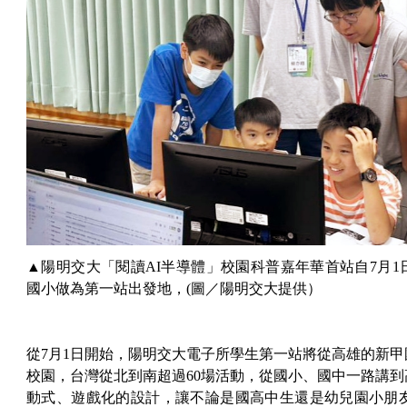
▲陽明交大「閱讀AI半導體」校園科普嘉年華首站自7月
國小做為第一站出發地，(圖／陽明交大提供）
從7月1日開始，陽明交大電子所學生第一站將從高雄的新
校園，台灣從北到南超過60場活動，從國小、國中一路講
動式、遊戲化的設計，讓不論是國高中生還是幼兒園小朋友