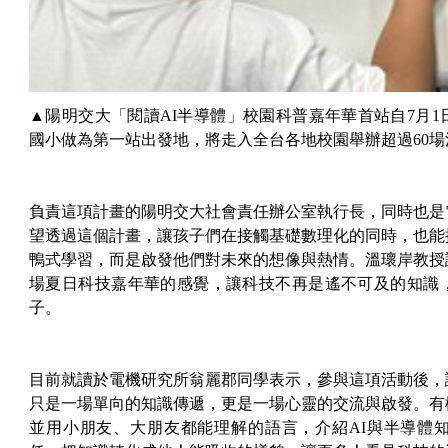
▲陽明交大「閱讀AI半導體」校園科普嘉年華首站自7月
國小做為第一站出發地，將走入全台各地校園舉辦超過60場
負責這項計畫的陽明交大社會責任辦公室執行長，同時也是
望透過這個計畫，讓孩子們在接觸基礎數理化的同時，也能
鴨式學習，而是啟發他們對未來的想像與熱情。溫瓌岸教授
場夏日科技嘉年華的感覺，讓科技不再是遙不可及的知識
子。
目前就讀於電機研究所翁麗郡同學表示，參與這項活動後，
只是一場單向的知識傳遞，更是一場心靈的交流與啟發。有
並用小朋友、大朋友都能理解的語言，介紹AI與半導體