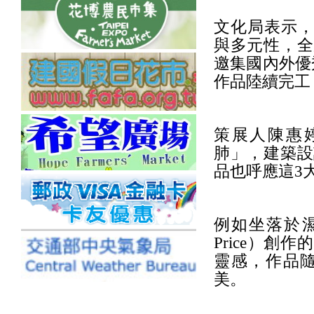
文化局表示，
與多元性，全
邀集國內外優
作品陸續完工
策展人陳惠
肺」，建築設
品也呼應這3
例如坐落於濕
Price）
靈感，作品
美。