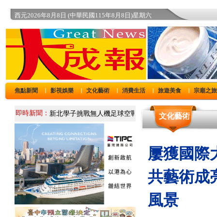
西元2026年8月8日 (中華民國115年8月8日)星期六
焦點新聞
影視娛樂
文化藝術
消費生活
旅遊美食
宗廟之
｜
｜
｜
｜
｜
即時新聞：
文化藝術
屢獲國際
共藝術成
風景