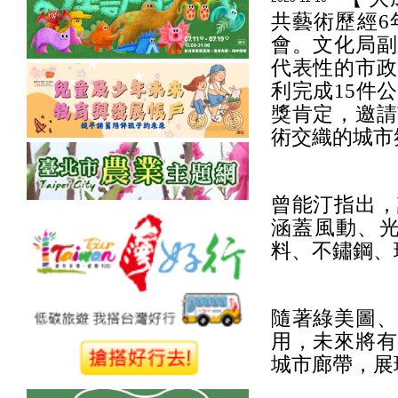
共藝術歷經6
會。文化局副
代表性的市政
利完成15件
獎肯定，邀請
術交織的城市
曾能汀指出，
涵蓋風動、光
料、不鏽鋼、
隨著綠美圖、
用，未來將有
城市廊帶，展