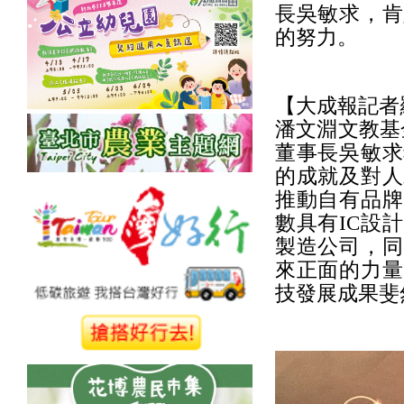
長吳敏求，肯
的努力。
【大成報記者
潘文淵文教基金
董事長吳敏求
的成就及對人
推動自有品牌
數具有IC設
製造公司，同
來正面的力量
技發展成果斐