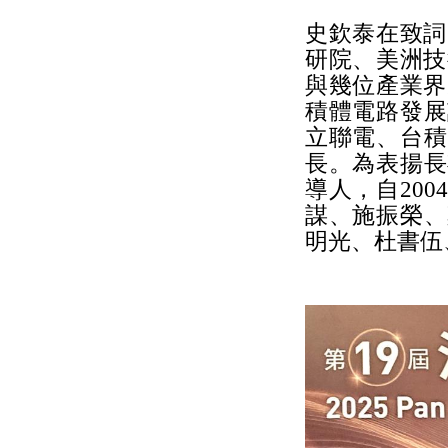
史欽泰在致詞
研院、美洲技
與幾位產業界
積體電路發展
立聯電、台積
長。為表揚長
導人，自20
謀、施振榮、
明光、杜書伍