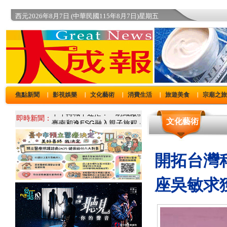
西元2026年8月7日 (中華民國115年8月7日)星期五
焦點新聞
影視娛樂
文化藝術
消費生活
旅遊美食
宗廟之
｜
｜
｜
｜
｜
即時新聞：
文化藝術
開拓台灣
座吳敏求