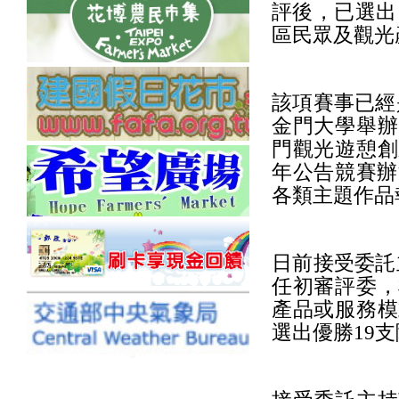
評後，已選出
區民眾及觀光
該項賽事已經
金門大學舉辦
門觀光遊憩創
年公告競賽辦
各類主題作品
日前接受委託
任初審評委，
產品或服務模
選出優勝19