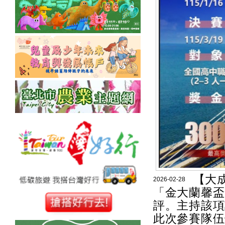
【大成
2026-02-28
「金大蘭馨盃
評。主持該項
此次參賽隊伍