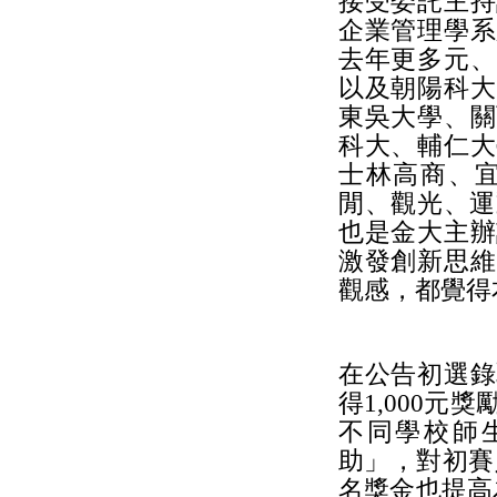
接受委託主持
企業管理學系
去年更多元、
以及朝陽科大
東吳大學、關
科大、輔仁大
士林高商、
閒、觀光、運
也是金大主辦
激發創新思維
觀感，都覺得
在公告初選錄
得1,000元
不同學校師
助」，對初賽
名獎金也提高為3