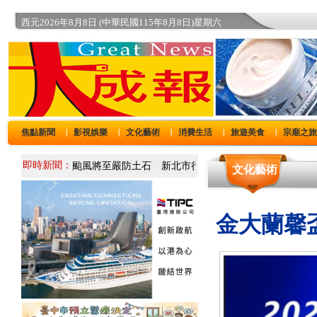
西元2026年8月8日 (中華民國115年8月8日)星期六
焦點新聞
影視娛樂
文化藝術
消費生活
旅遊美食
宗廟之
｜
｜
｜
｜
｜
即時新聞：
文化藝術
金大蘭馨盃