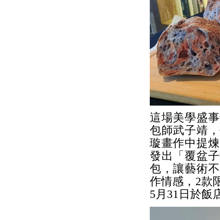
這場美學盛事
包師武子靖，
璇畫作中提煉
發出「覆盆子
包，讓藝術不
作情感，2款
5月31日於