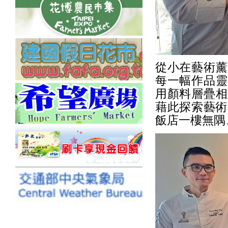
從小在藝術薰
每一幅作品靈
用顏料層疊相
藉此探索藝術
飯店一樓無隅