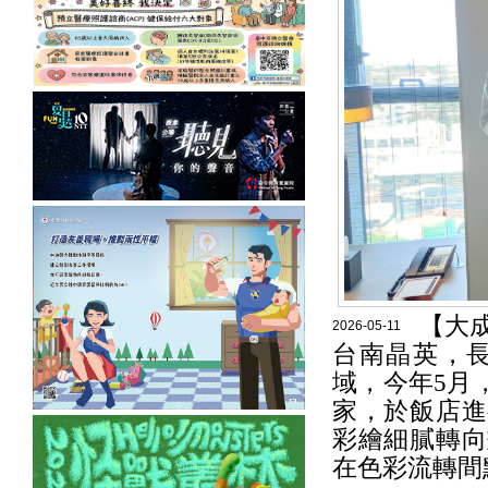
【大
2026-05-11
台南晶英，
域，今年5月
家，於飯店進
彩繪細膩轉向
在色彩流轉間