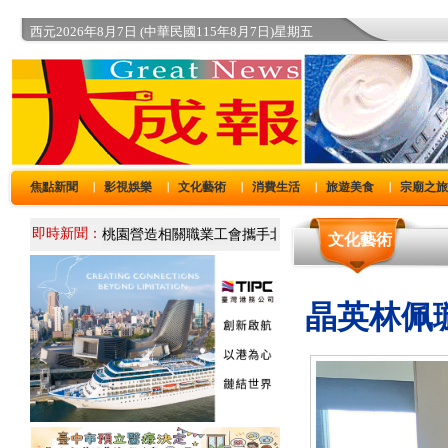
西元2026年8月7日 (中華民國115年8月7日)星期五
焦點新聞
影視娛樂
文化藝術
消費生活
旅遊美食
宗廟之
｜
｜
｜
｜
｜
即時新聞：
文化藝術
晶英林佩