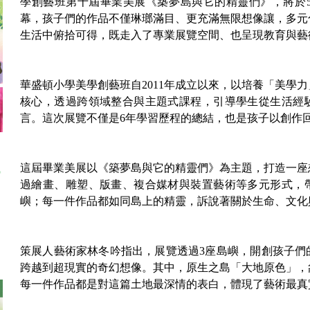
學創藝班第十屆畢業美展《築夢島與它的精靈們》，將於5
幕，孩子們的作品不僅琳瑯滿目、更充滿無限想像讓，多元
生活中俯拾可得，既走入了專業展覽空間、也呈現教育與藝
華盛頓小學美學創藝班自2011年成立以來，以培養「美學
核心，透過跨領域整合與主題式課程，引導學生從生活經
言。這次展覽不僅是6年學習歷程的總結，也是孩子以創作
這屆畢業美展以《築夢島與它的精靈們》為主題，打造一座
過繪畫、雕塑、版畫、複合媒材與裝置藝術等多元形式，
嶼；每一件作品都如同島上的精靈，訴說著關於生命、文化
策展人藝術家林冬吟指出，展覽透過3座島嶼，開創孩子們
跨越到超現實的奇幻想像。其中，原生之島「大地原色」，
每一件作品都是對這篇土地最深情的表白，體現了藝術最真