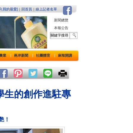
加入我的最愛]
｜
回首頁
｜
線上記者名單
新聞總覽
本報公告
農業
兩岸新聞
社團體育
麻辣開講
｜
｜
｜
學生的創作進駐專
艷！