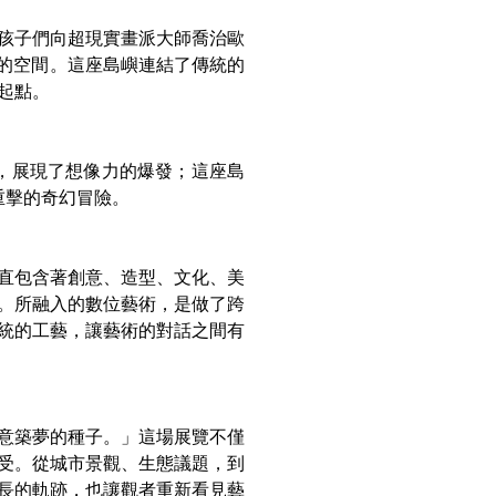
孩子們向超現實畫派大師喬治歐
幻的空間。這座島嶼連結了傳統的
起點。
，展現了想像力的爆發；這座島
重擊的奇幻冒險。
直包含著創意、造型、文化、美
。所融入的數位藝術，是做了跨
統的工藝，讓藝術的對話之間有
意築夢的種子。」這場展覽不僅
受。從城市景觀、生態議題，到
長的軌跡，也讓觀者重新看見藝