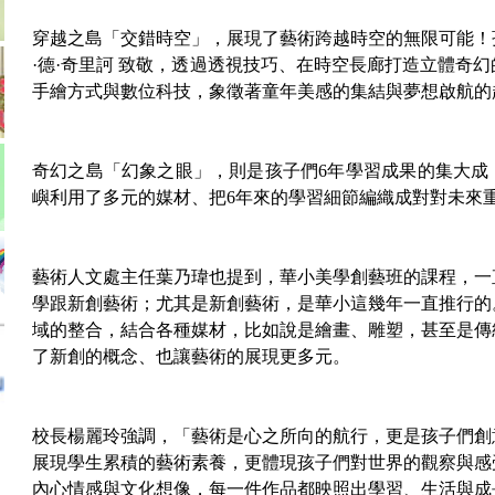
穿越之島「交錯時空」，展現了藝術跨越時空的無限可能！
·德·奇里訶 致敬，透過透視技巧、在時空長廊打造立體奇
手繪方式與數位科技，象徵著童年美感的集結與夢想啟航的
奇幻之島「幻象之眼」，則是孩子們6年學習成果的集大成
嶼利用了多元的媒材、把6年來的學習細節編織成對對未來
藝術人文處主任葉乃瑋也提到，華小美學創藝班的課程，一
學跟新創藝術；尤其是新創藝術，是華小這幾年一直推行的
域的整合，結合各種媒材，比如說是繪畫、雕塑，甚至是傳
了新創的概念、也讓藝術的展現更多元。
校長楊麗玲強調，「藝術是心之所向的航行，更是孩子們創
展現學生累積的藝術素養，更體現孩子們對世界的觀察與感
內心情感與文化想像，每一件作品都映照出學習、生活與成