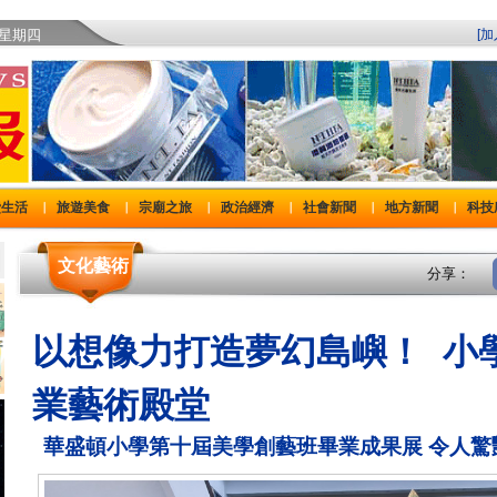
)星期四
[
費生活
旅遊美食
宗廟之旅
政治經濟
社會新聞
地方新聞
科技
｜
｜
｜
｜
｜
｜
文化藝術
分享：
以想像力打造夢幻島嶼！ 小
業藝術殿堂
華盛頓小學第十屆美學創藝班畢業成果展 令人驚