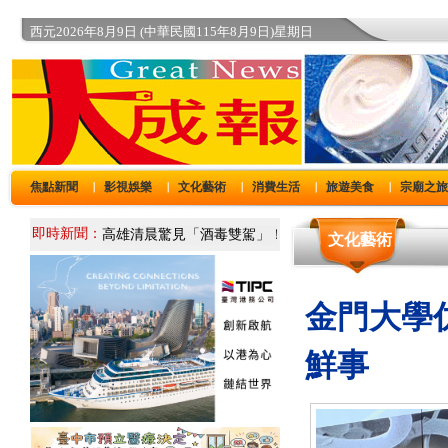
西元2026年8月9日 (中華民國115年8月9日)星期日
焦點新聞
影視娛樂
文化藝術
消費生活
旅遊美食
宗廟之
｜
｜
｜
｜
｜
即時新聞：
文化藝術
金門大學
鮮事