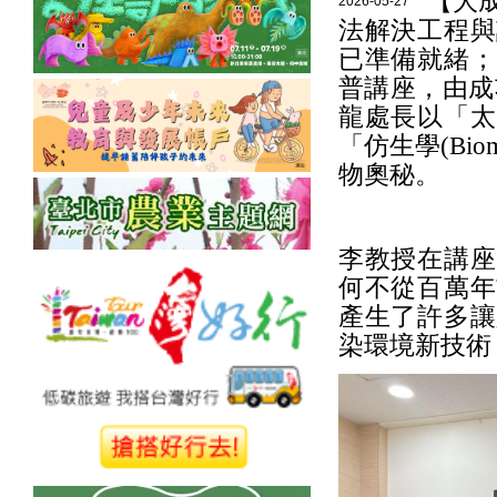
【大
2026-05-27
法解決工程與
已準備就緒；
普講座，由成
龍處長以「太
「仿生學(Bi
物奧秘。
李教授在講座
何不從百萬年
產生了許多讓
染環境新技術