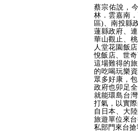
蔡宗佑說，今
林．雲嘉南．
區)、南投縣
蓮縣政府、連
華山觀止、桃
人堂花園飯店
悅飯店、世奇
這場難得的旅
的吃喝玩樂資
眾多好康，包
政府也卯足全
就能環島台灣
打氣，以實際
自日本、大陸
旅遊單位來台
私部門來台搶