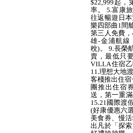
$22,999
率。 5.富
往返暢遊日本驚
樂四部曲1間艙
第三人免費，4
雄-金浦航線
稅)。 9.
賣，最低只要N
VILLA住宿乙
11.理想大地
客棧推出住宿一
團推出住宿券 
送，第一重滿額
15.21國際
(好康優惠六選
美食券、慢活S
出凡於「探索