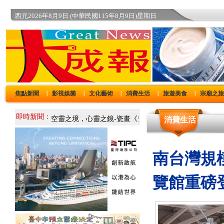
西元2026年8月9日 (中華民國115年8月9日)星期日
焦點新聞
影視娛樂
文化藝術
消費生活
旅遊美食
宗廟之
｜
｜
｜
｜
｜
即時新聞：
消費生活
南台灣規
覽館重磅