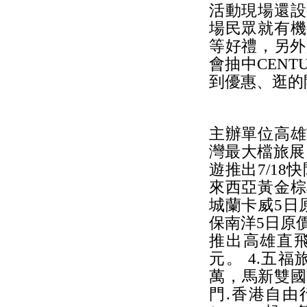
活動現場還設
場民眾就有機
等好禮，另外
會抽中CENT
到優惠、逛的
主辦單位高雄
灣最大檔旅展
遊推出7/18
來西亞黃金棕梠
城蘭卡威5日原
保南洋5日原價1
推出高雄直飛峴
元。 4.五
萬，馬新雙國
門.香港自由