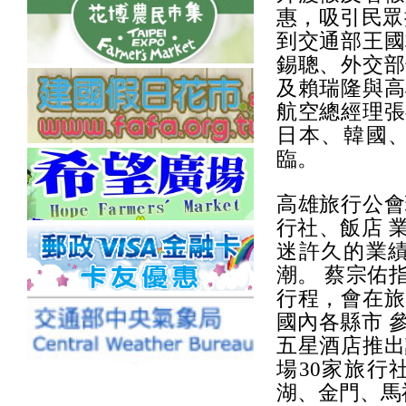
惠，吸引民眾
到交通部王國
錫聰、外交部
及賴瑞隆與高
航空總經理張
日本、韓國
臨。
高雄旅行公會
行社、飯店 
迷許久的業
潮。 蔡宗佑
行程，會在旅
國內各縣市 
五星酒店推出
場30家旅行
湖、金門、馬