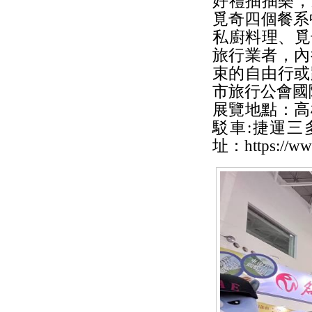
好禮抽抽樂，
覓奇四個餐系
私廚料理、覓
旅行業者，內
束的自由行或
市旅行公會國際旅
展覽地點：高
駁車:捷運三多
址：https://www