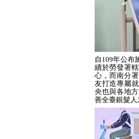
自109年公
續於勞發署轄
心，而南分署
友打造專屬就
央也與各地方
善全臺銀髮人