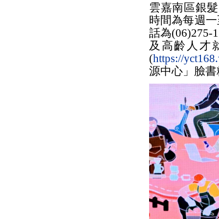
雲嘉南區銀髮
時間為每週一
話為(06)2
及高齡人才
(
https://yct168
源中心」臉書