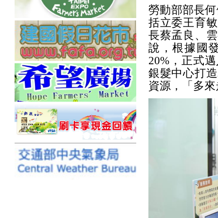
勞動部部長何
括立委王育敏
長蔡孟良、雲
說，根據國發
20%，正式
銀髮中心打造
資源，「多來