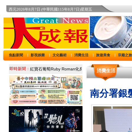
西元2026年8月7日 (中華民國115年8月7日)星期五
焦點新聞
影視娛樂
文化藝術
消費生活
旅遊美食
宗廟之
｜
｜
｜
｜
｜
即時新聞：
消費生活
南分署銀髮