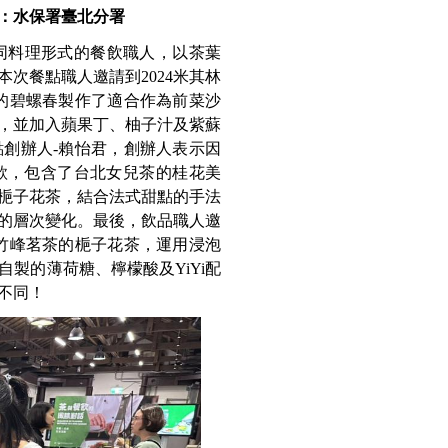
：水保署臺北分署
不同料理形式的餐飲職人，以茶葉
次餐點職人邀請到2024米其林
茶行的碧螺春製作了適合作為前菜沙
，並加入蘋果丁、柚子汁及紫蘇
創辦人-賴怡君，創辦人表示因
款，包含了台北女兒茶的桂花美
梔子花茶，結合法式甜點的手法
的層次變化。最後，飲品職人邀
竹峰茗茶的梔子花茶，運用浸泡
製的薄荷糖、檸檬酸及YiYi配
不同！