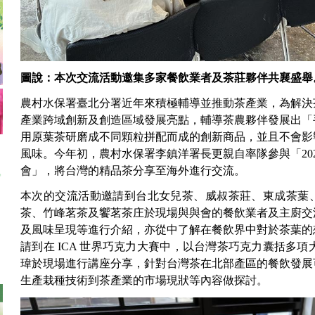
圖說：本次交流活動邀集多家餐飲業者及茶莊夥伴共襄盛舉
農村水保署臺北分署近年來積極輔導並推動茶產業，為解決
產業跨域創新及創造區域發展亮點，輔導茶農夥伴發展出「
用原葉茶研磨成不同顆粒拼配而成的創新商品，並且不會影
風味。今年初，農村水保署李鎮洋署長更親自率隊參與「20
會」，將台灣的精品茶分享至海外進行交流。
本次的交流活動邀請到台北女兒茶、威叔茶莊、東成茶葉
茶、竹峰茗茶及饗茗茶庄於現場與與會的餐飲業者及主廚交
及風味呈現等進行介紹，亦從中了解在餐飲界中對於茶葉的
請到在 ICA 世界巧克力大賽中，以台灣茶巧克力囊括多項大
瑋於現場進行講座分享，針對台灣茶在北部產區的餐飲發展
生產栽種技術到茶產業的市場現狀等內容做探討。