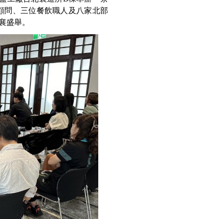
顧問、三位餐飲職人及八家北部
襄盛舉。