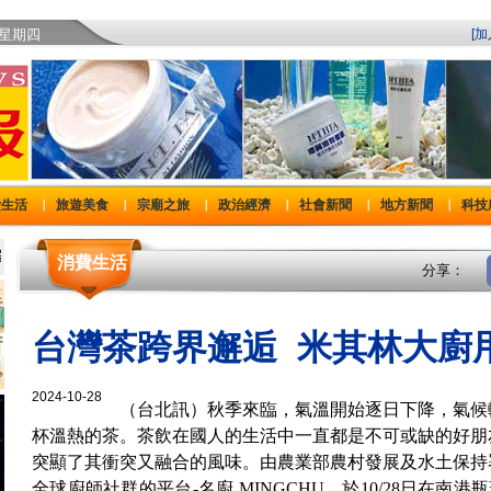
)星期四
[
費生活
旅遊美食
宗廟之旅
政治經濟
社會新聞
地方新聞
科技
｜
｜
｜
｜
｜
｜
消費生活
分享：
台灣茶跨界邂逅 米其林大廚
2024-10-28
（台北訊）秋季來臨，氣溫開始逐日下降，氣候
杯溫熱的茶。茶飲在國人的生活中一直都是不可或缺的好朋
突顯了其衝突又融合的風味。由農業部農村發展及水土保持
全球廚師社群的平台-名廚 MINGCHU，於10/28日在南