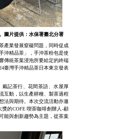
。圖片提供：水保署臺北分署
茶產業發展窒礙問題，同時促成
手沖精品茶」，手沖茶粉包是使
響傳統茶葉浸泡所要給定的終端
24臺灣手沖精品茶日本東京發表
、戴記茶行、花間茶語、水屋厚
流互動，以生產耕種、製茶過程
想法與期待。本次交流活動亦邀
獎的COFE 喫茶咖啡創辦人-顧
可能與創新趨勢為主題，從茶葉