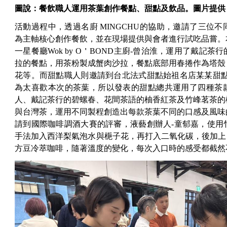
圖說：餐飲職人運用茶葉創作餐點、甜點及飲品。圖片提供
活動過程中，透過名廚 MINGCHU的協助，邀請了三位
為主軸核心創作餐飲，並在現場提供與會者進行試吃品嘗。本
一星餐廳Wok by O＇BOND主廚-曾治淮，運用了戴記
拉的餐點，用茶粉製成蟹肉沙拉，餐點底部用春捲作為塔殼
花等。而甜點職人則邀請到台北法式甜點始祖名店某某甜點
為太喜歡本次的茶葉，所以發表的甜點總共運用了四種茶
人、戴記茶行的碧螺春、花間茶語的柚香紅茶及竹峰茗茶的
與台灣茶，運用不同製程創造出每款茶葉不同的口感及風味
請到國際咖啡調酒大賽的評審，液藝創辦人-童郁嘉，使用
手法加入西洋梨氣泡水與梔子花，再打入二氧化碳，後加上自
方豆冷萃咖啡，隨著溫度的變化，每次入口時的感受都截然