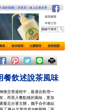
加入我的最愛]
｜
回首頁
｜
線上記者名單
新聞總覽
本報公告
農業
兩岸新聞
社團體育
麻辣開講
｜
｜
｜
用餐飲述說茶風味
轉換交替過程中，最適合飲用一
友，而茶入餐點後的風味，更加
署臺北分署主辦，攜手合作連結
港瓶蓋工廠台北製造所B棟舉辦「茶