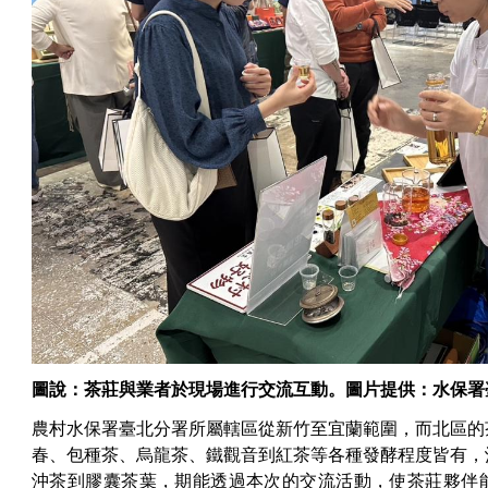
圖說：茶莊與業者於現場進行交流互動。圖片提供：水保署
農村水保署臺北分署所屬轄區從新竹至宜蘭範圍，而北區的
春、包種茶、烏龍茶、鐵觀音到紅茶等各種發酵程度皆有，
沖茶到膠囊茶葉，期能透過本次的交流活動，使茶莊夥伴