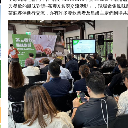
與餐飲的風味對話–茶農X名廚交流活動」，現場邀集風味
茶莊夥伴進行交流，亦有許多餐飲業者及星級主廚們到場共