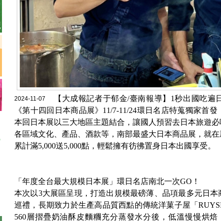
【大成報記者于郁金/臺南報導】1秒出國吃遍
2024-11-07
《第十四回日本商品展》11/7-11/24環日名店特蒐獨家
本回日本展以三大地區主題結合，讓國人預習去日本旅遊必
各區域文化、產品、酒款等，南部最盛大日本商品展，就在
累計滿5,000送5,000點，輕鬆擁有彷彿置身日本出國享受。
「年度全台最大規模日本展」環日名店南北一次GO！
本次以3大展區呈現，打造出規模最磅薄、品項最多元日本
巡禮，長期致力於生產高品質西點的傳統洋菓子屋「RUYS
560層摺疊奶油酥皮麵糰充分蒸發水分後，低溫慢慢烘焙