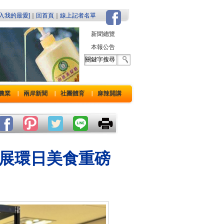
加入我的最愛]
｜
回首頁
｜
線上記者名單
新聞總覽
本報公告
農業
兩岸新聞
社團體育
麻辣開講
｜
｜
｜
展環日美食重磅