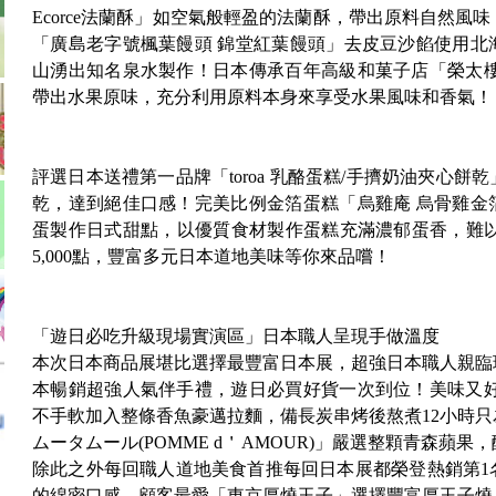
Ecorce法蘭酥」如空氣般輕盈的法蘭酥，帶出原料自然風
「廣島老字號楓葉饅頭 錦堂紅葉饅頭」去皮豆沙餡使用北
山湧出知名泉水製作！日本傳承百年高級和菓子店「榮太樓
帶出水果原味，充分利用原料本身來享受水果風味和香氣！
評選日本送禮第一品牌「toroa 乳酪蛋糕/手擠奶油夾心
乾，達到絕佳口感！完美比例金箔蛋糕「烏雞庵 烏骨雞金
蛋製作日式甜點，以優質食材製作蛋糕充滿濃郁蛋香，難以抗
5,000點，豐富多元日本道地美味等你來品嚐！
「遊日必吃升級現場實演區」日本職人呈現手做溫度
本次日本商品展堪比選擇最豐富日本展，超強日本職人親臨
本暢銷超強人氣伴手禮，遊日必買好貨一次到位！美味又好
不手軟加入整條香魚豪邁拉麵，備長炭串烤後熬煮12小時
ムータムール(POMME d＇AMOUR)」嚴選整顆青森蘋
除此之外每回職人道地美食首推每回日本展都榮登熱銷第1
的綿密口感、顧客最愛「東京厚燒玉子」選擇豐富厚玉子燒