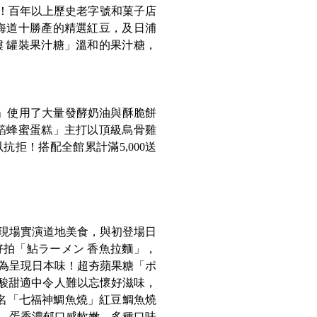
味！百年以上歷史老字號和菓子店
海道十勝產的精選紅豆，及日浦
 罐裝果汁糖」溫和的果汁糖，
餅乾」使用了大量發酵奶油與酥脆餅
箔蜂蜜蛋糕」主打以頂級烏骨雞
拒！搭配全館累計滿5,000送
現場實演道地美食，與初登場日
拍「鮎ラーメン 香魚拉麵」，
只為呈現日本味！超夯蘋果糖「ポ
果，酸甜適中令人難以忘懷好滋味，
名「七福神鯛魚燒」紅豆鯛魚燒
，蛋香濃郁口感軟嫩，多種口味