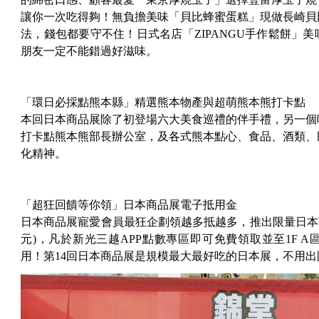
讓你一次吃得夠！無負擔美味「貝比蜂蜜蛋糕」現做長崎貝
法，錢包都要守不住！日式名店「ZIPANGU手作鬆餅」
朋友一定不能錯過好滋味。
「環日必採點熊本縣」精選熊本物產與超萌熊本熊打卡點
本回日本商品展除了初登場六大美食巡禮的伴手禮，另一個
打卡點熊本熊部長辦公室，及各式熊本點心、食品、酒類、
化精神。
「超狂回饋等你領」日本商品展電子抵用金
日本商品展寵愛會員最狂企劃領越多抵越多，推出限量日本商品
元)，凡於新光三越APP點數專區即可免費領取並至1F 
用！第14回日本商品展是規模最大最好吃的日本展，不用