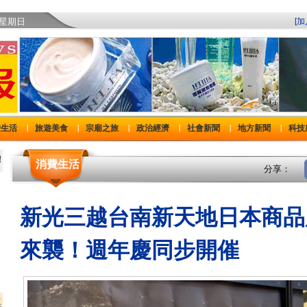
)星期日
[
費生活
旅遊美食
宗廟之旅
政治經濟
社會新聞
地方新聞
科技
｜
｜
｜
｜
｜
｜
消費生活
分享：
新光三越台南新天地日本商品
來襲！週年慶同步開催