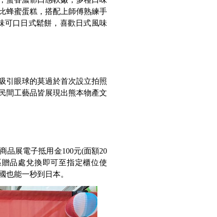
比蜂蜜蛋糕，搭配上師傅熟練手
美味可口日式鬆餅，喜歡日式風味
吸引眼球的莫過於首次設立拍照
民間工藝品皆展現出熊本物產文
展電子抵用金100元(面額20
A區贈品處兌換即可至指定櫃位使
出國也能一秒到日本。