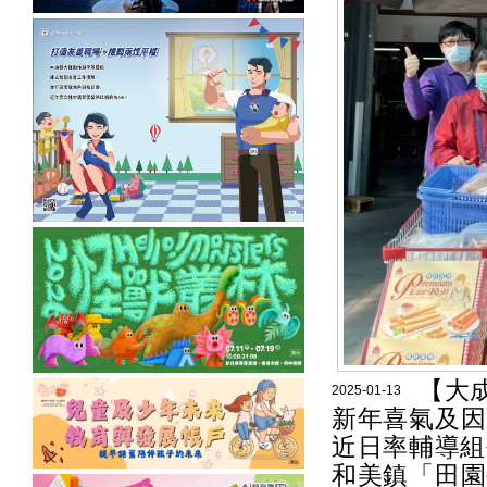
【大
2025-01-13
新年喜氣及因
近日率輔導組
和美鎮「田園