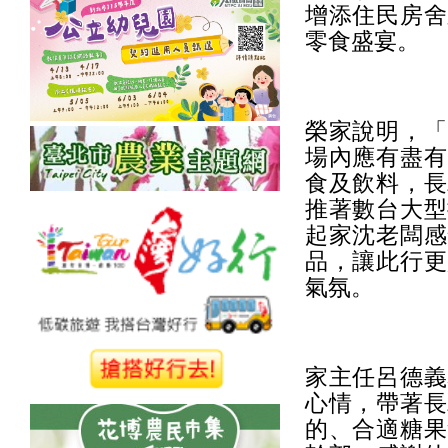
增添住民房舍
零食盛宴。
榮家說明，「
場內應有盡有
食及飲料，長
推著數台大型
起家沈老闆感
品，讓此行更
氣氛。
家主任呂德義
心情，帶著長
的、合適糖果