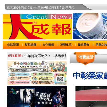
西元2026年8月7日 (中華民國115年8月7日)星期五
焦點新聞
影視娛樂
文化藝術
消費生活
旅遊美食
宗廟之
｜
｜
｜
｜
｜
即時新聞：
消費生活
中彰榮家