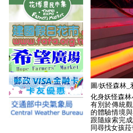
圖/妖怪森林
化身妖怪森林
有別於傳統觀
的體驗情境與
跟隨線索完成
同尋找女孩菈