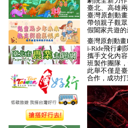
劇院全新力作
臺北、高雄兩
臺灣原創動畫
帶領親子觀眾
假闔家共遊的
臺灣原創動畫
i-Ride
攜手文化內容
班製作團隊，
此舉不僅是臺
合作，成功打