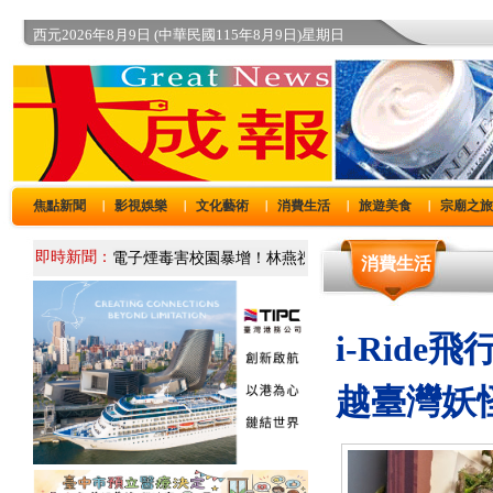
西元2026年8月9日 (中華民國115年8月9日)星期日
焦點新聞
影視娛樂
文化藝術
消費生活
旅遊美食
宗廟之
｜
｜
｜
｜
｜
即時新聞：
消費生活
i-Rid
越臺灣妖