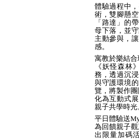
體驗過程中，
術，雙腳懸空
「路達」的帶
母下落，並守
主動參與，讓
感。
寓教於樂結合
《妖怪森林
務，透過沉浸
與守護環境的
覽，將製作團
化為互動式展
親子共學時光
平日體驗送My
為回饋親子觀
出限量加碼