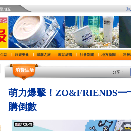
)星期五
[
費生活
旅遊美食
宗廟之旅
政治經濟
社會新聞
地方新聞
科技
｜
｜
｜
｜
｜
｜
消費生活
分享：
萌力爆擊！ZO&FRIENDS
購倒數