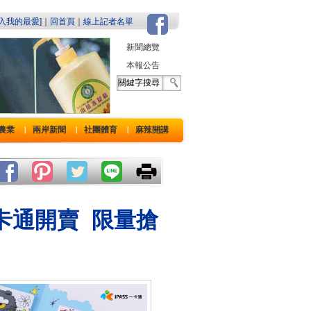
加入我的最愛]
｜
回首頁
｜
線上記者名單
新聞總覽
本報公告
農業
兩岸新聞
社團體育
麻辣開講
｜
｜
｜
一卡通開賣 限量搶