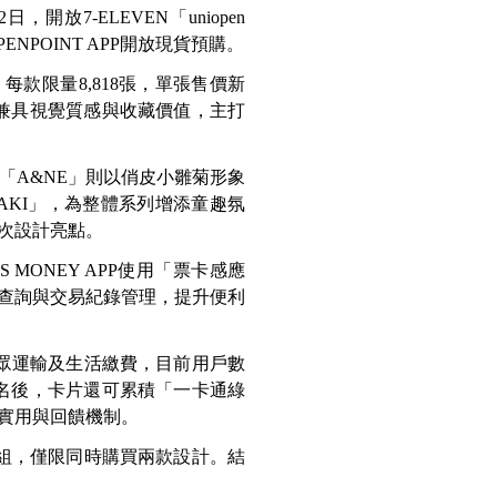
開放7-ELEVEN「uniopen
NPOINT APP開放現貨預購。
每款限量8,818張，單張售價新
，兼具視覺質感與收藏價值，主打
「A&NE」則以俏皮小雛菊形象
AKI」，為整體系列增添童趣氛
次設計亮點。
 MONEY APP使用「票卡感應
查詢與交易紀錄管理，提升便利
、大眾運輸及生活繳費，目前用戶數
記名後，卡片還可累積「一卡通綠
顧實用與回饋機制。
預購組，僅限同時購買兩款設計。結