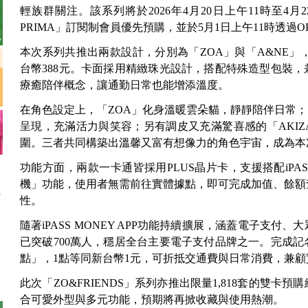
輕族群關注。該系列將於2026年4月20日上午11時至4月22日，
PRIMA」訂閱制會員優先預購，並於5月1日上午11時透過OPE
本次系列共推出兩款設計，分別為「ZOA」與「A&NE」，
台幣388元。卡面採用精緻珠光設計，搭配特殊造型包裝
療癒陪伴概念，讓通勤日常也能增添溫度。
在角色設定上，「ZOA」化身溫暖雲朵貓，靜靜陪伴日常；
呈現，充滿活力與笑容；另有調皮又充滿驚喜感的「AKIZ
圍。三者共同構築出溫馨又富有想像力的角色宇宙，成為本
功能方面，兩款一卡通皆採用PLUS晶片卡，支援搭配iPASS
機」功能，使用者無需前往實體據點，即可完成加值、餘額
性。
隨著iPASS MONEY APP功能持續擴展，涵蓋電子支付
已突破700萬人，穩居全台主要電子支付品牌之一。完成
點」，1點等同新台幣1元，可折抵交通費與日常消費，兼
此次「ZO&FRIENDS」系列亦推出限量1,818套的雙卡
合可愛外型與多元功能，預期將再掀收藏與使用熱潮。