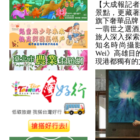
【大成報記者
景點，更藏著
旗下奢華品牌 Th
一翡世之選酒
旅人深入探索
知名時尚攝影師余
Wei》高雄
現港都獨有的