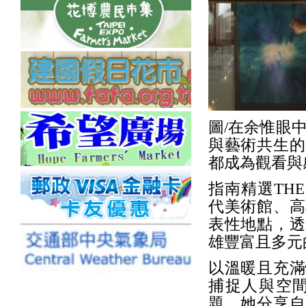
圖/在余惟眼中
與藝術共生的
都成為觀看與感
指南精選THE 
代美術館、高
表性地點，透
雄豐富且多元
以溫暖且充滿
捕捉人與空
題，她分享自