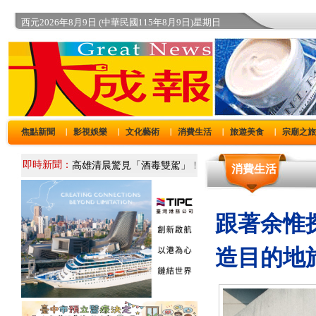
西元2026年8月9日 (中華民國115年8月9日)星期日
焦點新聞
影視娛樂
文化藝術
消費生活
旅遊美食
宗廟之
｜
｜
｜
｜
｜
即時新聞：
消費生活
跟著余惟
造目的地