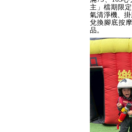
主」檔期限定
氣清淨機、掛
兌換腳底按摩
品。