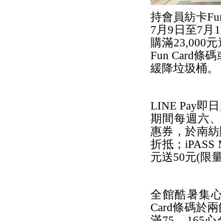
持會員紡卡Fu
7月9日至7月
購滿23,00
Fun Car
緩降垃圾桶。
LINE Pa
期間每週六、日透
惠券，於南紡購
折抵；iPAS
元送50元(限
全館酷暑集心
Card條碼於
滿75、165