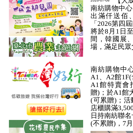
【大
2026-07-08
南紡購物中心
出滿仟送佰
「2026第
將於8月1日
間，韓國展
場，滿足民眾
南紡購物中心
A1、A2館1
A1館特賣會
贈)；於A1館
(可累贈)；活
店櫃購滿3,5
日持南紡聯名卡
(不累贈)，7