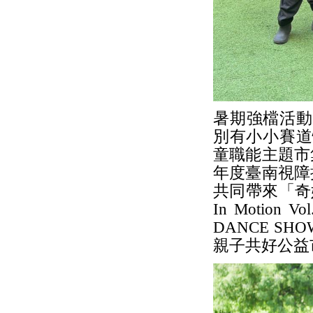
暑期強檔活動
別有小小賽道
童職能主題市集
年度臺南視障
共同帶來「奇妙萌
In Motio
DANCE S
親子共好公益