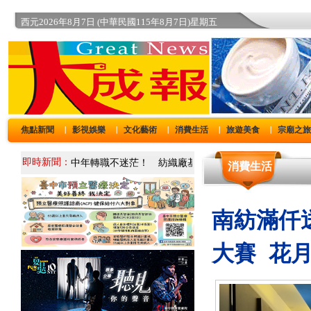
西元2026年8月7日 (中華民國115年8月7日)星期五
焦點新聞
影視娛樂
文化藝術
消費生活
旅遊美食
宗廟之
｜
｜
｜
｜
｜
即時新聞：
消費生活
南紡滿仟
大賽 花