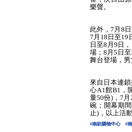
樂聲。
此外，7月8
7月18日至1
日至8月9日，
場；8月5日至
舞台登場，男
來自日本連鎖
心A1館B1
量50份)，7
碗；開幕期間
止)，以上活
#南紡購物中心
#