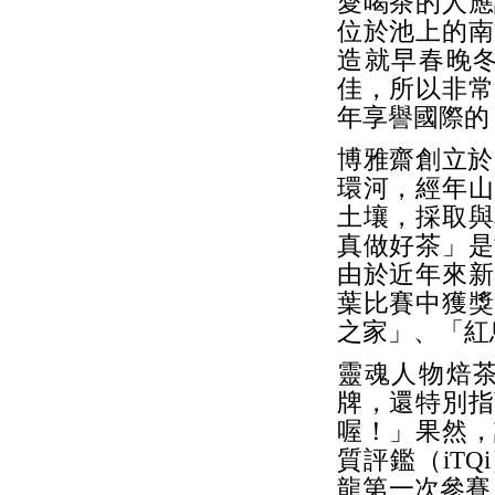
愛喝茶的人應
位於池上的南
造就早春晚
佳，所以非常
年享譽國際的
博雅齋創立於
環河，經年山
土壤，採取與
真做好茶」是
由於近年來新
葉比賽中獲獎
之家」、「紅
靈魂人物焙
牌，還特別指
喔！」果然，
質評鑑（iT
龍第一次參賽