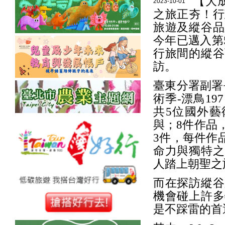
【大
2023-10-01
之旅正夯！行
旅遊及縱谷品
今年已邁入第
行旅間的縱谷
訪。
臺東分署副署
術季-漂鳥1
共5位國外藝
與；8件作品
3件，每件作
命力與獨特之
人踏上朝聖之
而在探訪縱谷
機會碰上許多
是不踩雷的首