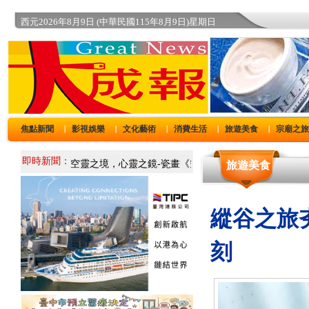
西元2026年8月9日 (中華民國115年8月9日)星期日
焦點新聞
影視娛樂
文化藝術
消費生活
旅遊美食
宗廟之
｜
｜
｜
｜
｜
即時新聞：
旅遊美食
縱谷之旅
刻