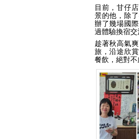
目前，甘仔店
景的他，除了
辦了幾場國際
過體驗換宿交
趁著秋高氣爽
旅，沿途欣賞
餐飲，絕對不