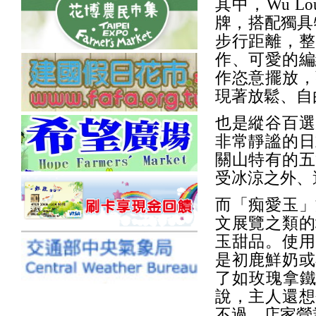
其中，Wu L
牌，搭配獨具
步行距離，整
作、可愛的編
作恣意擺放，
現著放鬆、自
也是縱谷百選
非常靜謐的日
關山特有的五
受冰涼之外、
而「痴愛玉」
文展覽之類的
玉甜品。使用
是初鹿鮮奶或
了如玫瑰拿鐵
說，主人還想
不過，店家營