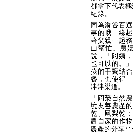
都拿下代表極
紀錄。
同為縱谷百選
事的哦！緣起
著父親一起務
山幫忙。農
說，「阿姨，
也可以的。」
孩的手藝結合
餐，也使得「
津津樂道。
「阿榮自然農
境友善農產的
乾、鳳梨乾；
農自家的作物
農產的分享平