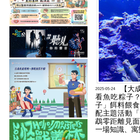
【大
2025-05-24
看魚吃粽子
子」餌料餵食
配主題活動「
鵡零距離見面
一場知識、寓