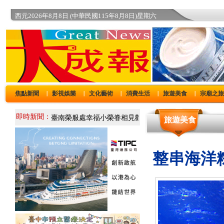
西元2026年8月8日 (中華民國115年8月8日)星期六
焦點新聞
影視娛樂
文化藝術
消費生活
旅遊美食
宗廟之
｜
｜
｜
｜
｜
即時新聞：
旅遊美食
整串海洋