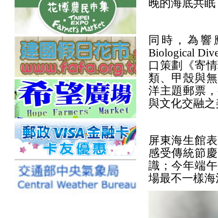
晚的海底共眠
同時，為響應國際
Biologica
口策劃《寄情
類、甲殼與無
洋主題郵票，
與文化交融之
屏東海生館表
感受傳統節慶
識；今年端午
場最不一樣海