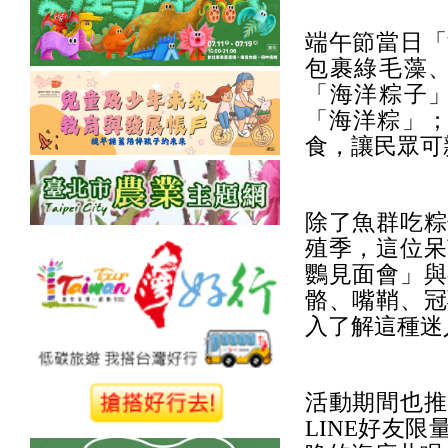
端午節當日「
包裹綠毛藻
「海洋粽子
「海洋粽」；
食，讓民眾可
除了魚群吃粽
殖季，這位呆
鸚見面會」與
骼、嘴鞘、冠
入了解這種迷
活動期間也推
LINE好友