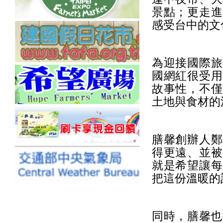
景點；更走進
感受台中的文
為迎接國際旅
國網紅很受用
故事性，不僅
土地與食材的
膳馨創辦人鄭
得更遠、並被
就是希望讓每
把這份溫暖的
同時，膳馨也推出