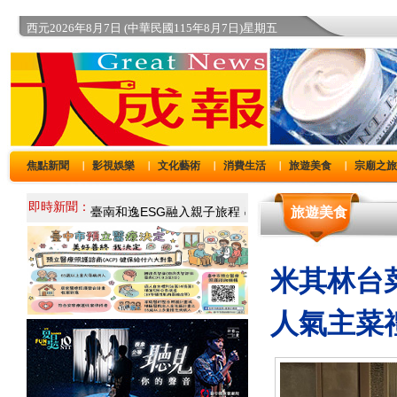
西元2026年8月7日 (中華民國115年8月7日)星期五
焦點新聞
影視娛樂
文化藝術
消費生活
旅遊美食
宗廟之
｜
｜
｜
｜
｜
即時新聞：
旅遊美食
米其林台
人氣主菜