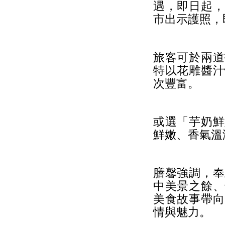
遇，即日起，
市出示護照，
旅客可於兩道
特以花雕醬汁
次豐富。
或選「芋奶鮮
鮮嫩、香氣溫
膳馨強調，奉
中美景之餘、
美食故事帶向
情與魅力。