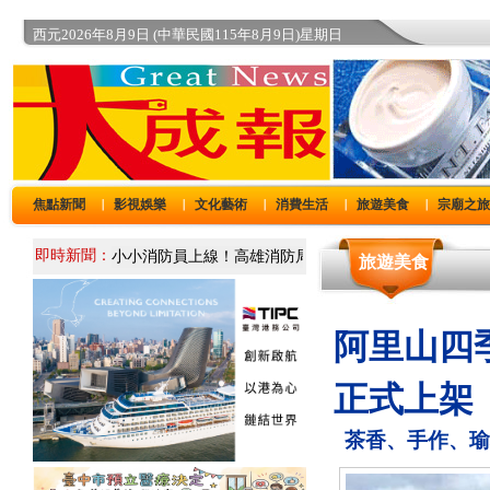
西元2026年8月9日 (中華民國115年8月9日)星期日
焦點新聞
影視娛樂
文化藝術
消費生活
旅遊美食
宗廟之
｜
｜
｜
｜
｜
即時新聞：
旅遊美食
阿里山四
正式上架
茶香、手作、瑜