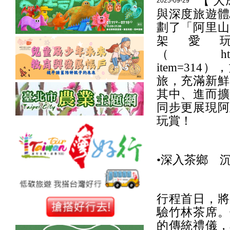
【 
2025-09-29
與深度旅遊體
劃了「阿里山
架愛
（https://ww
item=3
旅，充滿新鮮
其中、進而擴
同步更展現阿
玩賞！
•深入茶鄉 
行程首日，將
驗竹林茶席。
的傳統禮儀，