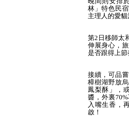
晚間則安排
林」特色民宿
主理人的愛貓
第2日移師太
伸展身心，旅
是否跟得上節
接續，可品嘗
樟樹湖野放烏
鳳梨酥」，
醬，外裏70
入嘴生香，
啟！