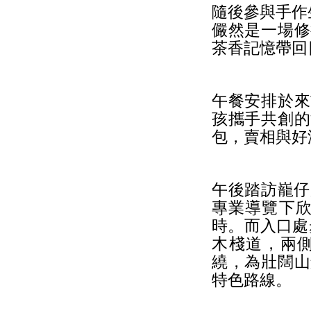
隨後參與手作
儼然是一場修
茶香記憶帶回
午餐安排於來
孩攜手共創的
包，賣相與好
午後踏訪巃仔
專業導覽下欣
時。而入口處
木棧道，兩
繞，為壯闊山
特色路線。