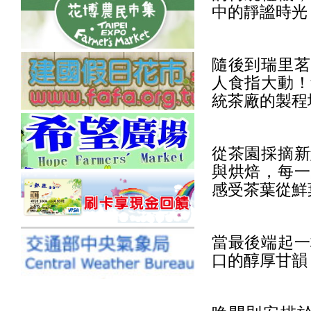
中的靜謐時光
隨後到瑞里茗
人食指大動！
統茶廠的製程
從茶園採摘新
與烘焙，每一
感受茶葉從鮮
當最後端起一
口的醇厚甘韻