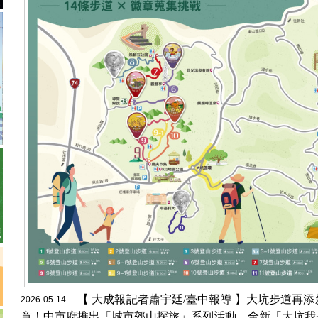
【 大成報記者蕭宇廷/臺中報導 】大坑步道再
2026-05-14
章！中市府推出「城市郊山探旅」系列活動，全新「大坑我