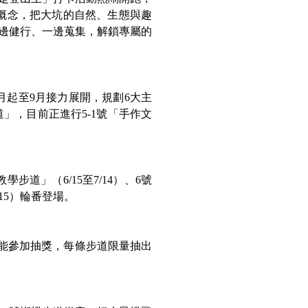
概念，把大坑的自然、生態與趣
邊健行、一邊蒐集，解鎖專屬的
月起至9月接力展開，規劃6大主
道」，目前正進行5-1號「手作文
學步道」（6/15至7/14）、6號
/15）輪番登場。
就能參加抽獎，每條步道限量抽出