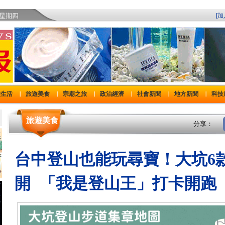
)星期四
[
費生活
旅遊美食
宗廟之旅
政治經濟
社會新聞
地方新聞
科技
｜
｜
｜
｜
｜
｜
旅遊美食
分享：
台中登山也能玩尋寶！大坑6
開 「我是登山王」打卡開跑