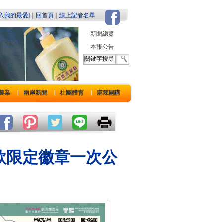
加入我的最愛]
｜
回首頁
｜
線上記者名單
新聞總覽
本報公告
農業
兩岸新聞
社團體育
麻辣開講
｜
｜
｜
款限定徽章一次公