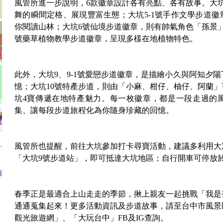
風管所進一步說明，6款徽章設計各有亮點、各有故事。大
舞的瞬間定格、展現豐富生態；大坑5-1號手作文學步道
你閱讀山林；大坑6號仙境步道徽章，則有帥氣角色「孫景
號藥草植物教學步道徽章，呈現多樣在地植物特色。
此外，大坑9、9-1號愛戀步道徽章，是描繪小久與阿知夕
憶；大坑10號特產步道，則由「小麻、柑仔、柚仔、阿蘭
坑4寶傳遞在地特產魅力。每一枚徽章，都是一段走過的
集、讓每段步道旅程化為你隨身珍藏的回憶。
風管所也提醒，前往大坑參加打卡尋寶活動，建議多利用大
「大坑9號步道站」，即可抵達大坑地區；自行開車可停放
春季正是最適合上山走走的季節，揪上親友一起挑戰「我是
通通蒐集起來！更多活動資訊及步道故事，請至台中市風景
觀光旅遊網」、「大玩台中」FB及IG查詢。