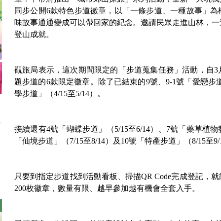
同步公開6款特色步道徽章，以「一條步道、一種故事」為
味故事通通變成可以帶回家的紀念。邀請民眾走進山林，一
登山成就。
觀旅局表示，這次期間限定的「步道蒐集任務」活動，自3
題步道的6款限定徽章。除了已結束的9號、9-1號「愛戀步
學步道」（4/15至5/14）。
接續還有4號「蝴蝶步道」（5/15至6/14）、7號「藥草植物教
「仙境步道」（7/15至8/14）及10號「特產步道」（8/15至9
只要到指定步道找到活動看板、掃描QR Code完成登記，
200枚徽章，數量有限、越早參加越有機會全套入手。