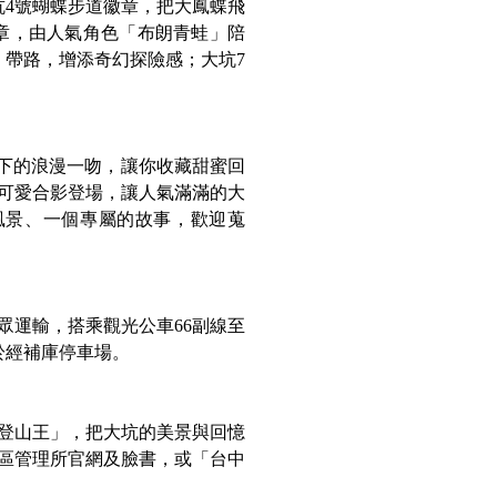
坑4號蝴蝶步道徽章，把大鳳蝶飛
徽章，由人氣角色「布朗青蛙」陪
」帶路，增添奇幻探險感；大坑7
陽下的浪漫一吻，讓你收藏甜蜜回
」可愛合影登場，讓人氣滿滿的大
風景、一個專屬的故事，歡迎蒐
眾運輸，搭乘觀光公車66副線至
於經補庫停車場。
登山王」，把大坑的美景與回憶
區管理所官網及臉書，或「台中