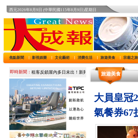
西元2026年8月9日 (中華民國115年8月9日)星期日
焦點新聞
影視娛樂
文化藝術
消費生活
旅遊美食
宗廟之
｜
｜
｜
｜
｜
即時新聞：
旅遊美食
大員皇冠2
氣餐券67