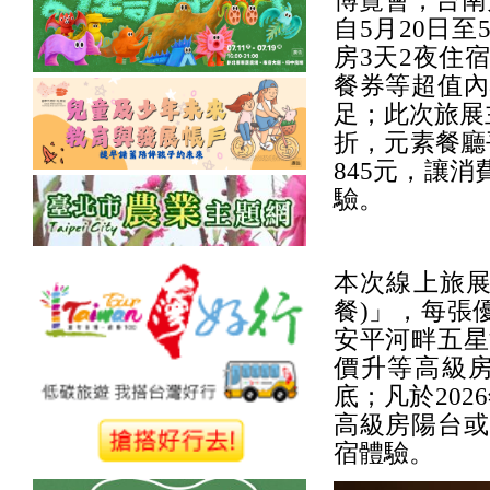
博覽會，台南大
自5月20日
房3天2夜住
餐券等超值內
足；此次旅展
折，元素餐廳
845元，讓
驗。
本次線上旅展
餐)」，每張優
安平河畔五星
價升等高級
底；凡於20
高級房陽台或
宿體驗。