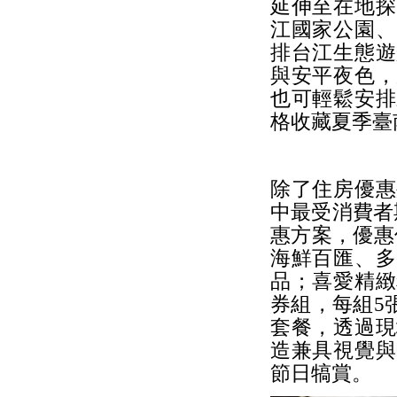
延伸至在地探
江國家公園、
排台江生態遊
與安平夜色，
也可輕鬆安排
格收藏夏季臺
除了住房優惠
中最受消費者
惠方案，優惠價
海鮮百匯、多
品；喜愛精緻
券組，每組5張
套餐，透過現
造兼具視覺與
節日犒賞。