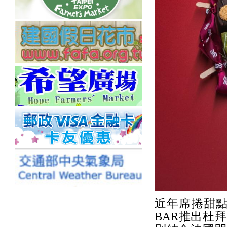
近年席捲甜點
BAR推出杜