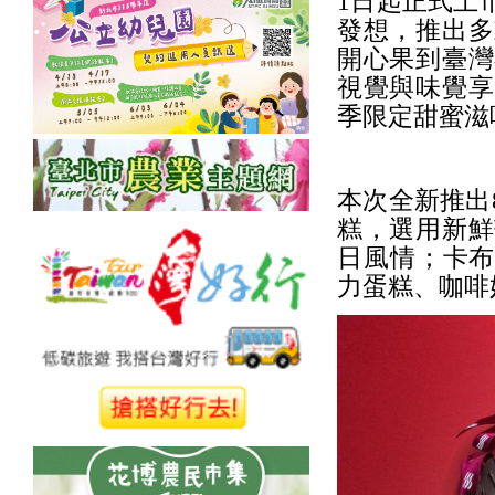
1日起正式上
發想，推出多
開心果到臺灣
視覺與味覺享
季限定甜蜜滋
本次全新推出
糕，選用新鮮
日風情；卡布
力蛋糕、咖啡