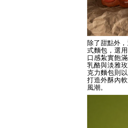
除了甜點外，
式麵包，選用
口感紮實飽滿
乳酪與淡雅玫
克力麵包則以
打造外酥內軟
風潮。