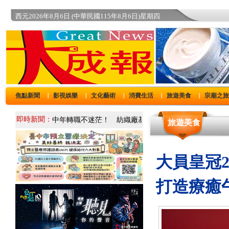
西元2026年8月6日 (中華民國115年8月6日)星期四
焦點新聞
影視娛樂
文化藝術
消費生活
旅遊美食
宗廟之
｜
｜
｜
｜
｜
即時新聞：
旅遊美食
大員皇冠2
打造療癒