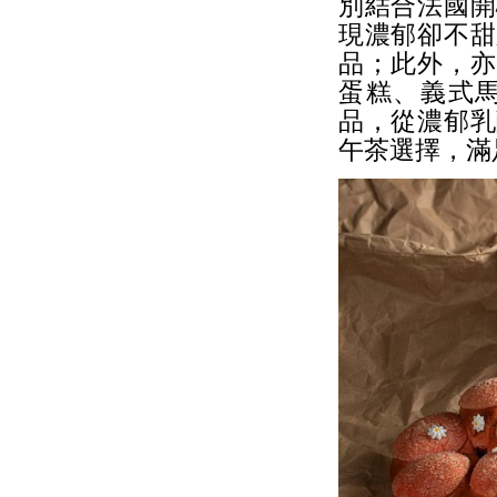
別結合法國開
現濃郁卻不甜
品；此外，亦
蛋糕、義式
品，從濃郁乳
午茶選擇，滿