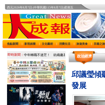
西元2026年8月7日 (中華民國115年8月7日)星期五
焦點新聞
影視娛樂
文化藝術
消費生活
旅遊美食
宗廟之
｜
｜
｜
｜
｜
即時新聞：
政治經濟
邱議瑩傾
發展