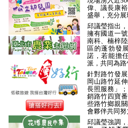
現場湧入近5
偉、議長康裕
盛舉，充分展
邱議瑩指出，
擁有國道一號
南科、楠梓陸
區的蓬勃發
諾，若能擔
派，共同為路
針對路竹發展
岡山路竹延伸
長照服務」；
銷路竹四寶番
些路竹鄉親關
會夥伴共同努
邱議瑩強調，