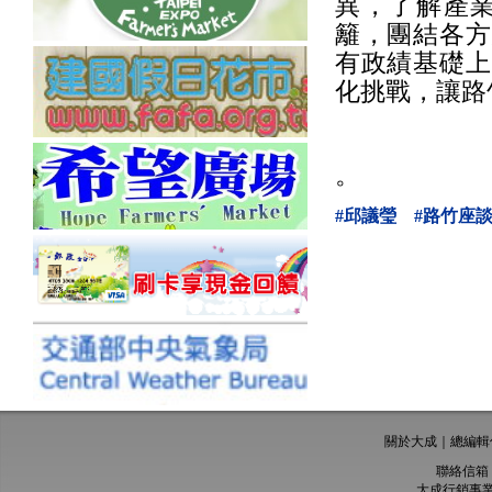
異，了解產
籬，團結各方
有政績基礎上
化挑戰，讓路
。
#邱議瑩
#路竹座