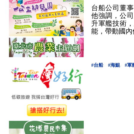
台船公司董事
他強調，公司
升軍艦技術，
能，帶動國內
#台船
#海鯤
#軍