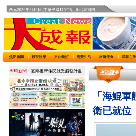
西元2026年8月6日 (中華民國115年8月6日)星期四
焦點新聞
影視娛樂
文化藝術
消費生活
旅遊美食
宗廟之
｜
｜
｜
｜
｜
即時新聞：
政治經濟
「海鯤軍
衛已就位