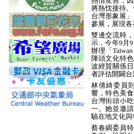
熱情友善，因
將熱忱接待。
台灣形象展」（
參展，展現各
雙邊交流時，
示，今年9月9
辦理「Taiw
陣頭文化特色
波經貿關係日
者評估開闢台
林倩綺委員
響，特色美食
台灣街頭小吃
一。她並邀請
驗在地文化與
蔡春綢委員特