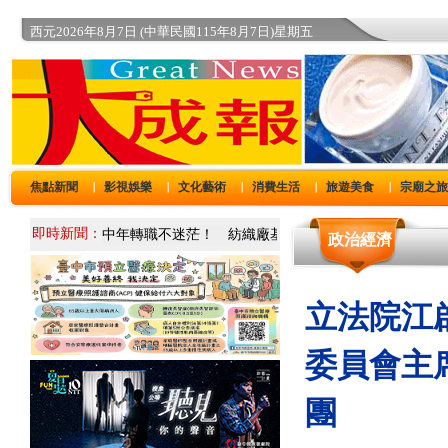
西元2026年8月7日 (中華民國115年8月7日)星期五
焦點新聞
影視娛樂
文化藝術
消費生活
旅遊美食
宗廟之
｜
｜
｜
｜
｜
即時新聞：
政治經濟
立法院江
委員會主席柯
團