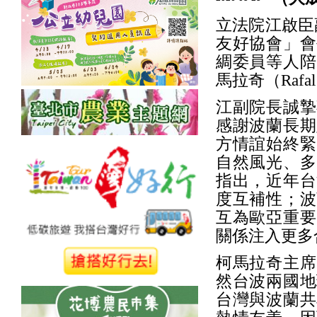
立法院江啟臣
友好協會」會
綢委員等人陪
馬拉奇（Rafal
江副院長誠摯
感謝波蘭長期
方情誼始終緊
自然風光、多
指出，近年台
度互補性；波
互為歐亞重要
關係注入更多
柯馬拉奇主席
然台波兩國地
台灣與波蘭共