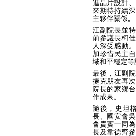
進晶片設計、
來期待持續深
主夥伴關係。
江副院長並特
前參議長柯佳
人深受感動。
加珍惜民主自
域和平穩定等
最後，江副院
捷克朋友再次
院長的家鄉台
作成果。
隨後，史坦
長、國安會吳
會貴賓一同為
長及韋德齊參