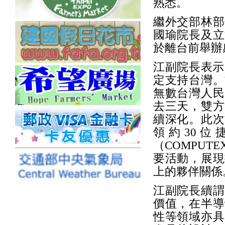
熟悉。
繼外交部林部
國瑜院長及立
於離台前舉辦
江副院長表示
定支持台灣。
無數台灣人民
去三天，雙方
續深化。此次
領約30
（COMPUT
要活動，展現
上的夥伴關係
江副院長續謂
價值，在半導
性等領域亦具