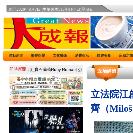
西元2026年8月7日 (中華民國115年8月7日)星期五
焦點新聞
影視娛樂
文化藝術
消費生活
旅遊美食
宗廟之
｜
｜
｜
｜
｜
即時新聞：
政治經濟
立法院江
齊（Miloš