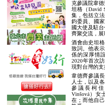
克參議院韋德齊（
坦格（Davi
集，包括立法
鈞委員、國家
國大使及駐台
齊聚交流，展
酒會由史坦格
致詞。他表示
係的深厚情
2020年首
現對台灣的支
韋德齊參議長
人士，以及各
參議長柯佳洛（J
Vinšov
在；而他自己