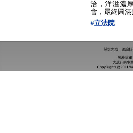
洽，洋溢濃
會，最終圓滿
#立法院