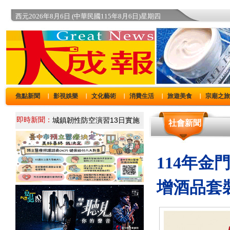
西元2026年8月6日 (中華民國115年8月6日)星期四
焦點新聞
影視娛樂
文化藝術
消費生活
旅遊美食
宗廟之
｜
｜
｜
｜
｜
即時新聞：
社會新聞
114年金
增酒品套