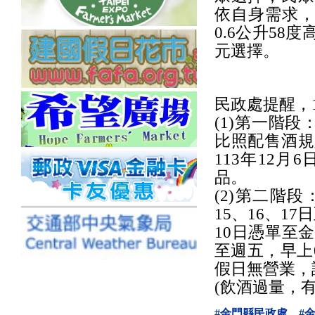
依自身需求，
0.6公升5
元選擇。
民政處提醒，
(1)第一階段
比照配售酒規
113年12月
品。
(2)第二階
15、16、1
10日憑單至
至週五，早上08
假日無營業，
(飲酒過量，
#金門縣民政處
#