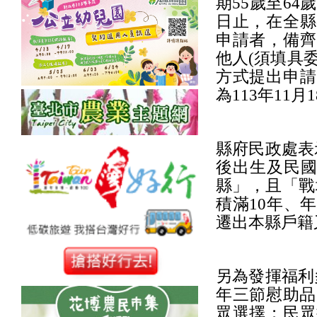
期55歲至64
日止，在全縣
申請者，備齊
他人(須填具
方式提出申請
為113年11月
縣府民政處表
後出生及民國
縣」，且「戰
積滿10年、
遷出本縣戶籍
另為發揮福利
年三節慰助品
眾選擇；民眾