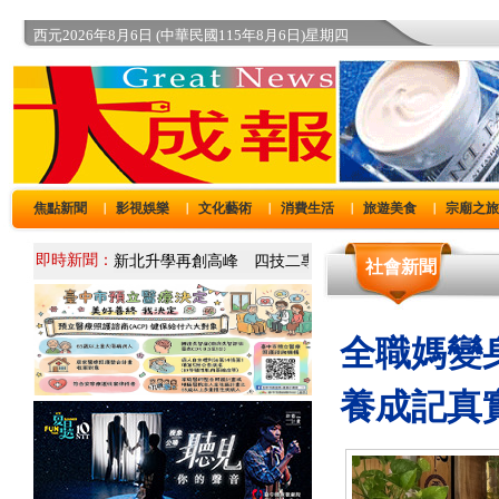
西元2026年8月6日 (中華民國115年8月6日)星期四
焦點新聞
影視娛樂
文化藝術
消費生活
旅遊美食
宗廟之
｜
｜
｜
｜
｜
即時新聞：
社會新聞
全職媽變
養成記真