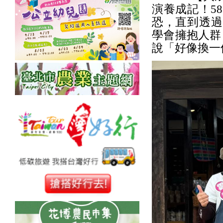
演養成記！5
恐，直到透過
學會擁抱人群
說「好像換一