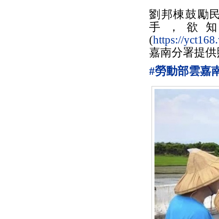
劉邦棟鼓勵
手，欲
(
https://yct168
嘉南分署提供
#勞動部雲嘉