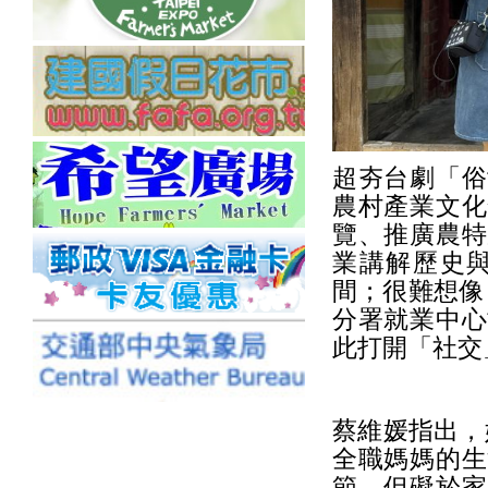
超夯台劇「俗
農村產業文化
覽、推廣農特
業講解歷史
間；很難想像
分署就業中心
此打開「社交
蔡維媛指出，
全職媽媽的生
節，但礙於家