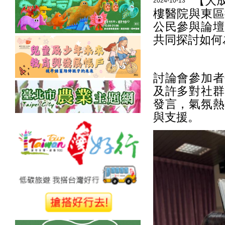
【大
2024-10-13
樓醫院與東區
公民參與論壇
共同探討如何
討論會參加者
及許多對社群
發言，氣氛熱
與支援。