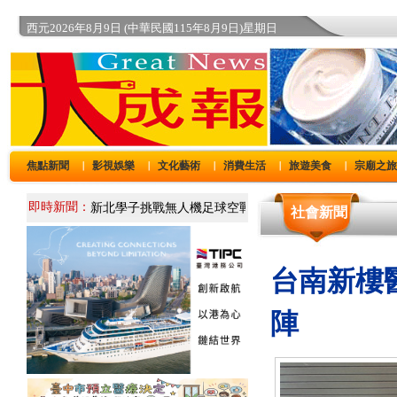
西元2026年8月9日 (中華民國115年8月9日)星期日
焦點新聞
影視娛樂
文化藝術
消費生活
旅遊美食
宗廟之
｜
｜
｜
｜
｜
即時新聞：
社會新聞
台南新樓
陣