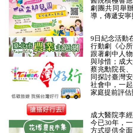
醫院積極響應
劇團共同舉
導，傳遞安寧
9日紀念活動
行動劇《心所
跟著劇中人物
與珍惜；成大
蔡兆勳院長、
同探討臺灣安
社會中，一起
家庭提前評估
成大醫院李經
今已30年，
方式提供全面