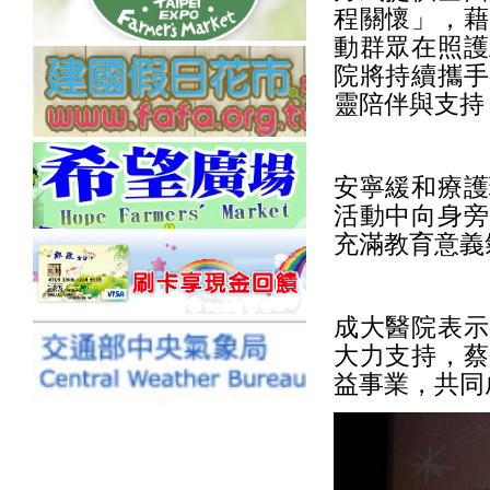
程關懷」，藉
動群眾在照護
院將持續攜手
靈陪伴與支持
安寧緩和療護
活動中向身旁
充滿教育意義
成大醫院表示
大力支持，蔡
益事業，共同