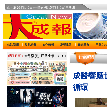
西元2026年8月6日 (中華民國115年8月6日)星期四
焦點新聞
影視娛樂
文化藝術
消費生活
旅遊美食
宗廟之
｜
｜
｜
｜
｜
即時新聞：
社會新聞
成醫響應
循環