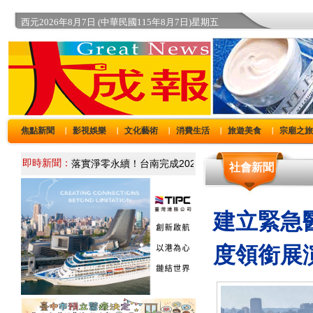
西元2026年8月7日 (中華民國115年8月7日)星期五
焦點新聞
影視娛樂
文化藝術
消費生活
旅遊美食
宗廟之
｜
｜
｜
｜
｜
即時新聞：
社會新聞
建立緊急
度領銜展