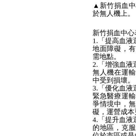
▲新竹捐血中
於無人機上。
新竹捐血中心
1.「提高血
地面障礙，有
需地點。
2.「增強血
無人機在運輸
中受到損壞。
3.「優化血
緊急醫療運輸
爭情境中，無
礙，運營成本
4.「提升血
的地區，克服
位於市區或是