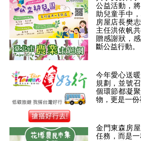
公益活動，將
助兒童手中，
房屋店長樊志
主任洪依帆共
贈感謝狀，感
斷公益行動。
今年愛心送暖
規劃，並號召
個環節都凝聚
物，更是一份
金門東森房屋
任務，而是一