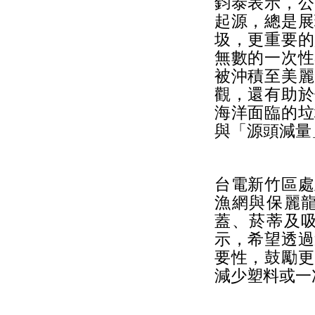
鈞泰表示，公
起源，總是展
圾，更重要的
無數的一次性
被沖積至美麗
觀，還有助於
海洋面臨的垃
與「源頭減量
台電新竹區處
漁網與保麗
蓋、菸蒂及
示，希望透過
要性，鼓勵更
減少塑料或一