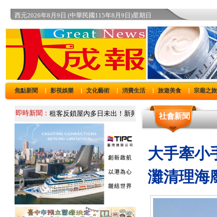
西元2026年8月9日 (中華民國115年8月9日)星期日
焦點新聞
影視娛樂
文化藝術
消費生活
旅遊美食
宗廟之
｜
｜
｜
｜
｜
即時新聞：
社會新聞
大手牽小
灘清理海廢