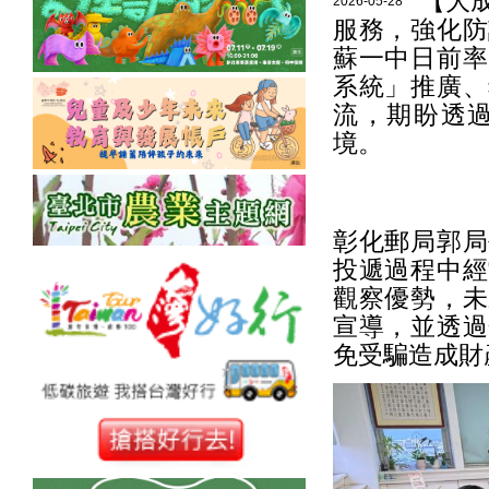
【大
2026-05-28
服務，強化防
蘇一中日前率
系統」推廣、
流，期盼透
境。
彰化郵局郭局
投遞過程中經
觀察優勢，未
宣導，並透過
免受騙造成財