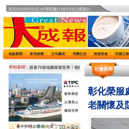
西元2026年8月8日 (中華民國115年8月8日)星期六
焦點新聞
影視娛樂
文化藝術
消費生活
旅遊美食
宗廟之
｜
｜
｜
｜
｜
即時新聞：
社會新聞
彰化榮服
老關懷及