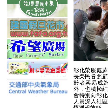
彰化榮服處蘇
長榮民眷照顧
齡者容易成
外，也積極結
會特別向彰化
人員深入社區
懷通報效能